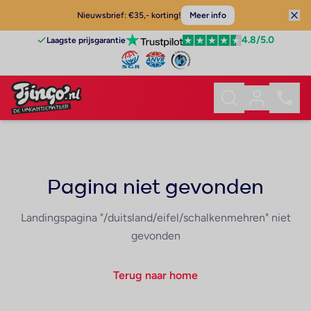
Nieuwsbrief: €35,- korting!
Meer info
4.8
/5.0
Laagste prijsgarantie
Pagina niet gevonden
Landingspagina "/duitsland/eifel/schalkenmehren" niet
gevonden
Terug naar home