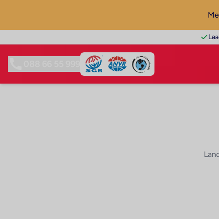
Mel
Laa
088 66 55 999
Land