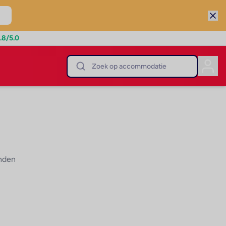
.8
/5.0
onden