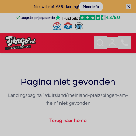
Nieuwsbrief: €35,- korting!
Meer info
4.8
/5.0
Laagste prijsgarantie
Pagina niet gevonden
Landingspagina "/duitsland/rheinland-pfalz/bingen-am-
rhein" niet gevonden
Terug naar home