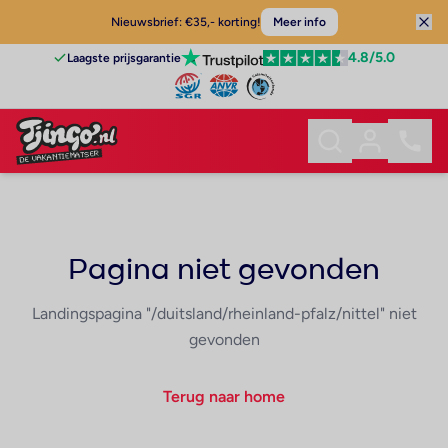
Nieuwsbrief: €35,- korting!
Meer info
4.8
/5.0
Laagste prijsgarantie
Pagina niet gevonden
Landingspagina "/duitsland/rheinland-pfalz/nittel" niet
gevonden
Terug naar home