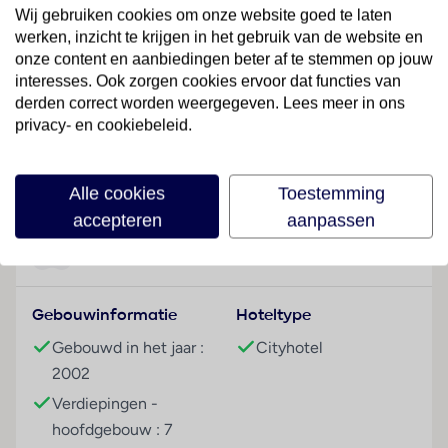
van Egypte te verkennen. Het stadscentrum is binnen
Wij gebruiken cookies om onze website goed te laten
werken, inzicht te krijgen in het gebruik van de website en
ongeveer 20 minuten te bereiken.
onze content en aanbiedingen beter af te stemmen op jouw
Hotelfaciliteiten
interesses. Ook zorgen cookies ervoor dat functies van
De 410 kamers zijn verdeeld over 7 verdiepingen en
derden correct worden weergegeven. Lees meer in ons
privacy- en cookiebeleid.
zijn met een lift bereikbaar. Aan de receptie in de
ontvangstruimte staat het vriendelijke personeel de
Lees meer
gasten met raad en daad bij. Verschillende faciliteiten
Alle cookies
Toestemming
en diensten – zoals een kluis, een medische dienst,
accepteren
aanpassen
een kamerservice tegen betaling, een wasservice,
een conferentieruimte en een businesscenter –
Faciliteiten
behoren tot de aangeboden voorzieningen. In het
hotel is Wi-Fi tegen vergoeding verkrijgbaar. Het
Gebouwinformatie
Hoteltype
verblijf beschikt over faciliteiten voor
rolstoelgebruikers. Er zijn ook winkels. Buiten biedt
Gebouwd in het jaar :
Cityhotel
een tuin extra ruimte voor ontspanning en recreatie.
2002
De gasten die met de auto komen, kunnen in een
Verdiepingen -
garage of op de parkeerplaats parkeren.
hoofdgebouw : 7