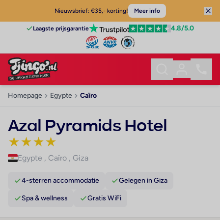
Nieuwsbrief: €35,- korting!
Meer info
4.8
/5.0
Laagste prijsgarantie
Homepage
Egypte
Caïro
Azal Pyramids Hotel
★
★
★
★
Egypte
,
Caïro
,
Giza
4-sterren accommodatie
Gelegen in Giza
Spa & wellness
Gratis WiFi