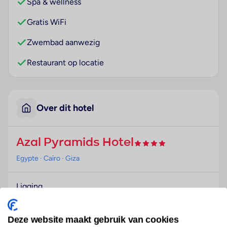
Spa & wellness
Gratis WiFi
Zwembad aanwezig
Restaurant op locatie
Over dit hotel
Azal Pyramids Hotel
Egypte
· Caïro
· Giza
Ligging
Dit hotel bevindt zich in het hart van het woongebied
van Giza, dichtbij de piramides en de sfinx. Het is de
Deze website maakt gebruik van cookies
ideale plek om de historische bezienswaardigheden