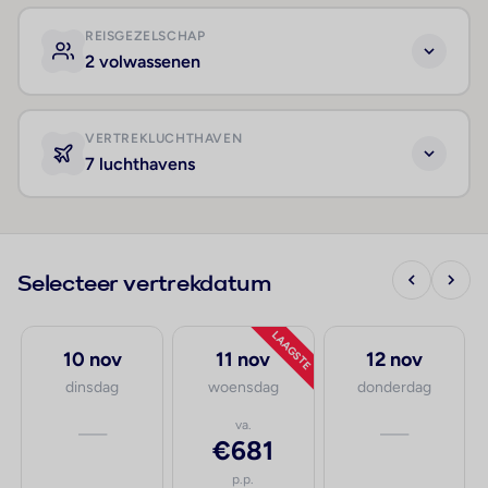
REISGEZELSCHAP
2 volwassenen
VERTREKLUCHTHAVEN
7 luchthavens
Selecteer vertrekdatum
LAAGSTE
10 nov
11 nov
12 nov
dinsdag
woensdag
donderdag
—
va.
—
€681
p.p.