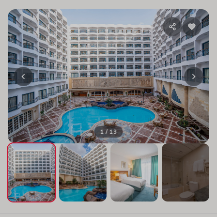
1 / 13
+9