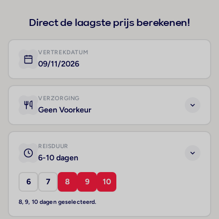
Direct de laagste prijs berekenen!
VERTREKDATUM
09/11/2026
VERZORGING
Geen Voorkeur
REISDUUR
6-10 dagen
6
7
8
9
10
8, 9, 10 dagen geselecteerd.