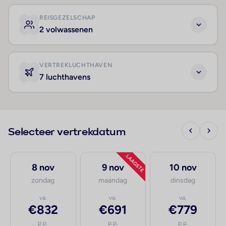
REISGEZELSCHAP
2 volwassenen
VERTREKLUCHTHAVEN
7 luchthavens
Selecteer vertrekdatum
LAAGSTE
8 nov
9 nov
10 nov
zondag
maandag
dinsdag
va.
va.
va.
€832
€691
€779
p.p.
p.p.
p.p.