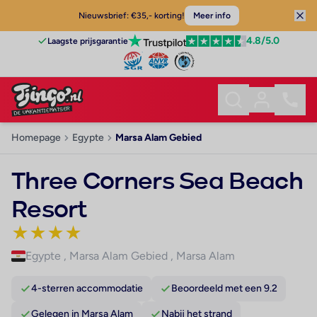
Nieuwsbrief: €35,- korting!
Meer info
4.8
/5.0
Laagste prijsgarantie
Homepage
Egypte
Marsa Alam Gebied
Three Corners Sea Beach
Resort
★
★
★
★
Egypte
,
Marsa Alam Gebied
,
Marsa Alam
4-sterren accommodatie
Beoordeeld met een 9.2
Gelegen in Marsa Alam
Nabij het strand