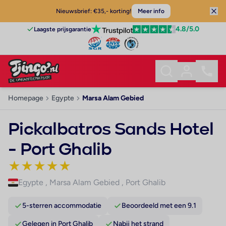
Nieuwsbrief: €35,- korting!
Meer info
4.8
/5.0
Laagste prijsgarantie
Homepage
Egypte
Marsa Alam Gebied
Pickalbatros Sands Hotel
- Port Ghalib
★
★
★
★
★
Egypte
,
Marsa Alam Gebied
,
Port Ghalib
5-sterren accommodatie
Beoordeeld met een 9.1
Gelegen in Port Ghalib
Nabij het strand