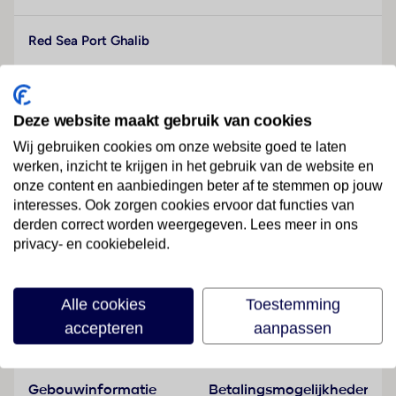
Red Sea Port Ghalib
Met je tenen direct in het privézandstrand
Ontdek de onderwaterwereld bij het huisrif
Deze website maakt gebruik van cookies
Sport en ontspanning voor jong en oud
Wij gebruiken cookies om onze website goed te laten
werken, inzicht te krijgen in het gebruik van de website en
“Direct gelegen aan de haven en aan het
onze content en aanbiedingen beter af te stemmen op jouw
interesses. Ook zorgen cookies ervoor dat functies van
privézandstrand met een steiger en prachtige huisrif!”
derden correct worden weergegeven. Lees meer in ons
privacy- en cookiebeleid.
Lees meer
Dit gezellige vijfsterrenhotel ligt in de Egyptische plaats
Port Ghalib. Direct gelegen aan de haven en aan het
Alle cookies
Toestemming
privézandstrand met een steiger en prachtige huisrif!
accepteren
aanpassen
Faciliteiten
Neem een duik in een van de drie zwembaden of doe
mee met een kamelenrit! Ook duiken en snorkelen is in de
omgeving mogelijk.
Gebouwinformatie
Betalingsmogelijkheden