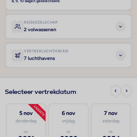
8, 9, 10 dagen geselecteerd.
REISGEZELSCHAP
2 volwassenen
VERTREKLUCHTHAVEN
7 luchthavens
Selecteer vertrekdatum
LAAGSTE
5 nov
6 nov
7 nov
donderdag
vrijdag
zaterdag
va.
va.
va.