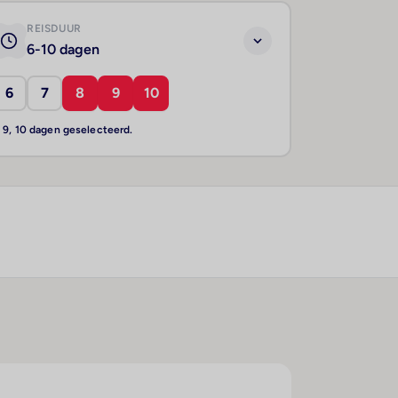
REISDUUR
6-10 dagen
6
7
8
9
10
, 9, 10 dagen geselecteerd.