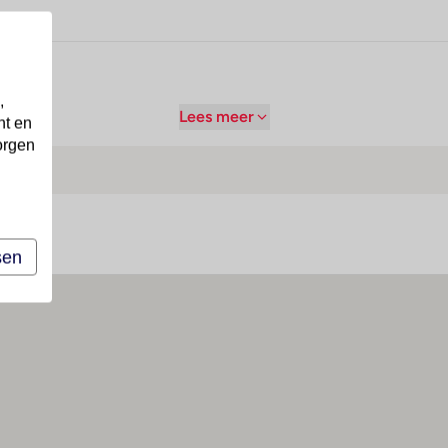
,
Lees meer
nt en
orgen
sen