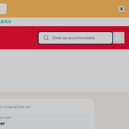
.8
/5.0
IS GEBASEERD OP
KDATUM
eer