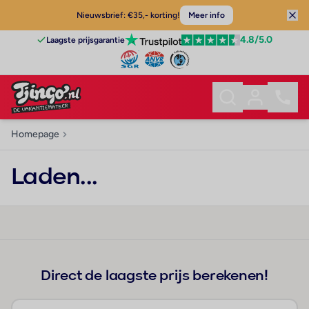
Nieuwsbrief: €35,- korting!
Meer info
4.8
/5.0
Laagste prijsgarantie
Homepage
Laden...
Direct de laagste prijs berekenen!