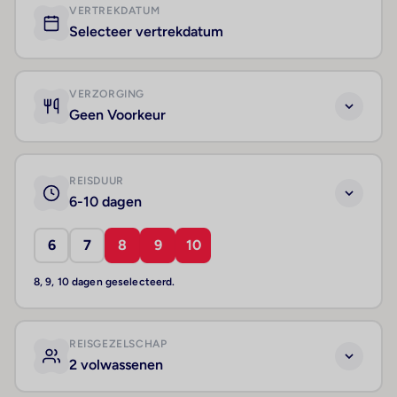
VERTREKDATUM
Selecteer vertrekdatum
VERZORGING
Geen Voorkeur
REISDUUR
6-10 dagen
6
7
8
9
10
8, 9, 10 dagen geselecteerd.
REISGEZELSCHAP
2 volwassenen