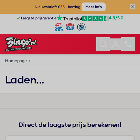
Nieuwsbrief: €35,- korting!
Meer info
4.8
/5.0
Laagste prijsgarantie
Homepage
Laden...
Direct de laagste prijs berekenen!