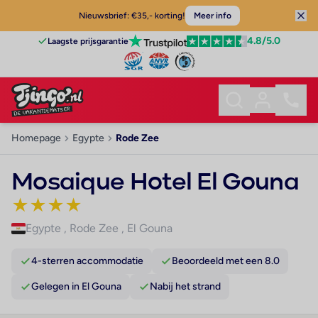
Nieuwsbrief: €35,- korting!
Meer info
4.8
/5.0
Laagste prijsgarantie
Homepage
Egypte
Rode Zee
Mosaique Hotel El Gouna
★
★
★
★
Egypte
,
Rode Zee
,
El Gouna
4-sterren accommodatie
Beoordeeld met een 8.0
Gelegen in El Gouna
Nabij het strand