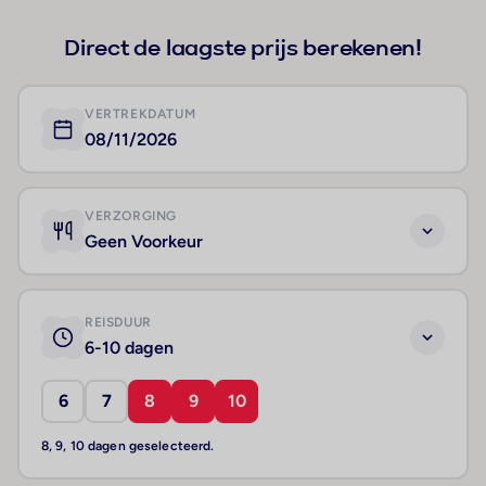
Direct de laagste prijs berekenen!
VERTREKDATUM
08/11/2026
VERZORGING
Geen Voorkeur
REISDUUR
6-10 dagen
6
7
8
9
10
8, 9, 10 dagen geselecteerd.