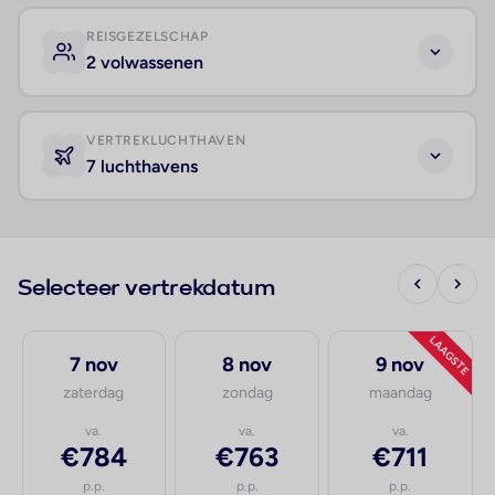
REISGEZELSCHAP
2 volwassenen
VERTREKLUCHTHAVEN
7 luchthavens
Selecteer vertrekdatum
LAAGSTE
7 nov
8 nov
9 nov
zaterdag
zondag
maandag
va.
va.
va.
€784
€763
€711
p.p.
p.p.
p.p.