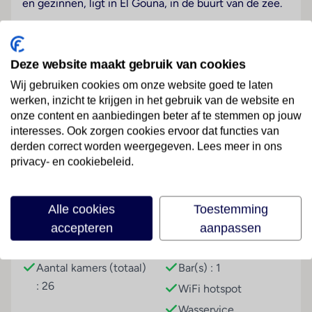
en gezinnen, ligt in El Gouna, in de buurt van de zee.
Hotelfaciliteiten
Er is keuze uit 26 kamers. Het meertalig personeel bij
Deze website maakt gebruik van cookies
de receptie in de ontvangsthal is
hulZwembadzichtaardig bij het in- en uitchecken.
Wij gebruiken cookies om onze website goed te laten
Het hotel beschikt over een bibliotheek, een
werken, inzicht te krijgen in het gebruik van de website en
autoverhuur, een transferservice, een wasservice en
onze content en aanbiedingen beter af te stemmen op jouw
interesses. Ook zorgen cookies ervoor dat functies van
een banketzaal. Wi-Fi is kosteloos aanwezig.
Lees meer
derden correct worden weergegeven. Lees meer in ons
Kamers
privacy- en cookiebeleid.
Voor een aangename luchtcirculatie in de kamers
zorgt airconditioning. Een balkon of een terras
Faciliteiten
Alle cookies
Toestemming
behoort tot de basisuitrusting van de meeste kamers.
Bovendien zijn een kluis en een minibar beschikbaar.
accepteren
aanpassen
Tot de extraatjes van de kamers behoort een
Gebouwinformatie
Hoteluitrusting
thee-/koffiezetapparaat. Door het comfortabele
Aantal kamers (totaal)
Bar(s) : 1
serviceaanbod met een flatscreen-tv met
: 26
WiFi hotspot
satellietzenders en Wi-Fi (kosteloos) staan
verschillende mogelijkheden op het gebied van
Wasservice