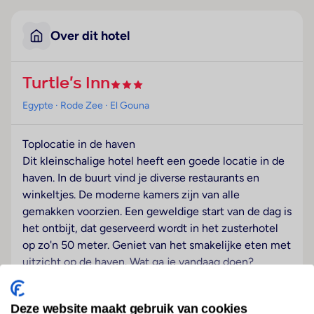
Over dit hotel
Turtle's Inn
Egypte
· Rode Zee
· El Gouna
Toplocatie in de haven
Dit kleinschalige hotel heeft een goede locatie in de
haven. In de buurt vind je diverse restaurants en
winkeltjes. De moderne kamers zijn van alle
gemakken voorzien. Een geweldige start van de dag is
het ontbijt, dat geserveerd wordt in het zusterhotel
op zo'n 50 meter. Geniet van het smakelijke eten met
uitzicht op de haven. Wat ga je vandaag doen?
Zwemmen in zee, snorkelen of de stad ontdekken?
Het wordt in elk geval een leuke dag.
Deze website maakt gebruik van cookies
Lees meer