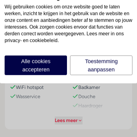
Onafhankelijk duurzaamheidslabel
Wij gebruiken cookies om onze website goed te laten
Je verblijft in een accommodatie met onafhankelijk
werken, inzicht te krijgen in het gebruik van de website en
duurzaamheidslabel
onze content en aanbiedingen beter af te stemmen op jouw
Je steunt de lokale economie en gemeenschap via de
Faciliteiten
interesses. Ook zorgen cookies ervoor dat functies van
TUI Care Foundation
derden correct worden weergegeven. Lees meer in ons
privacy- en cookiebeleid.
Je investeert in projecten met als doel het versnellen
Gebouwinformatie
Strand
van het behalen van onze duurzaamheidsdoelen zoals
benoemd in onze duurzaamheidsagenda, denk hierbij
Aantal kamers (totaal)
Zandstrand
Alle cookies
Toestemming
aan hernieuwbare energie en nieuwe generatie
: 28
accepteren
aanpassen
mobiliteit
Hoteluitrusting
Kamer
Overige informatie
WiFi hotspot
Badkamer
officiële classificatie: 3 sterren
Wasservice
Douche
onze classificatie: 3 sterren
totaal aantal kamers/ appartementen: 28
Haardroger
Minibar
Kamers
Lees meer
Airconditioning
2-persoonskamer, standaard, 2-3 pers
(centraal geregeld)
Algemeen