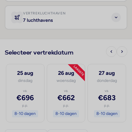
VERTREKLUCHTHAVEN
7 luchthavens
Selecteer vertrekdatum
LAAGSTE
25 aug
26 aug
27 aug
dinsdag
woensdag
donderdag
va.
va.
va.
€696
€662
€683
p.p.
p.p.
p.p.
8-10 dagen
8-10 dagen
8-10 dagen