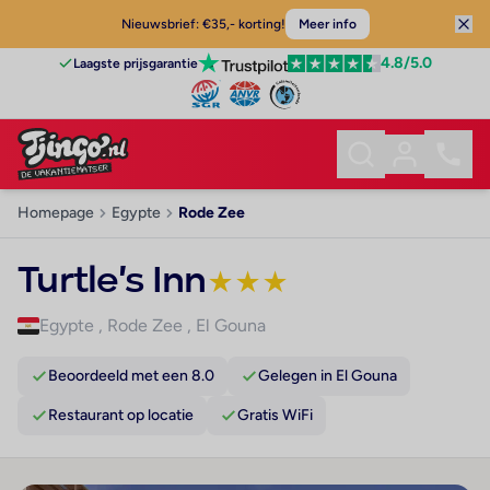
Nieuwsbrief: €35,- korting!
Meer info
4.8
/5.0
Laagste prijsgarantie
Homepage
Egypte
Rode Zee
Turtle's Inn
★
★
★
Egypte
,
Rode Zee
,
El Gouna
Beoordeeld met een 8.0
Gelegen in El Gouna
Restaurant op locatie
Gratis WiFi