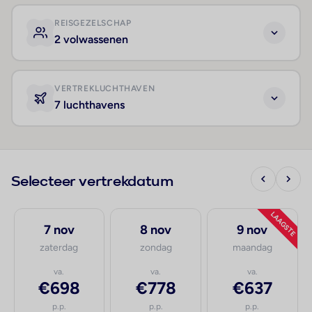
REISGEZELSCHAP
2 volwassenen
VERTREKLUCHTHAVEN
7 luchthavens
Selecteer vertrekdatum
LAAGSTE
7 nov
8 nov
9 nov
zaterdag
zondag
maandag
va.
va.
va.
€698
€778
€637
p.p.
p.p.
p.p.