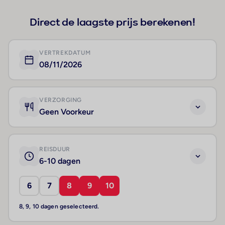
Direct de laagste prijs berekenen!
VERTREKDATUM
08/11/2026
VERZORGING
Geen Voorkeur
REISDUUR
6-10 dagen
6
7
8
9
10
8, 9, 10 dagen geselecteerd.