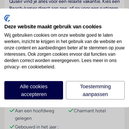
Quseir vind je alles voor een relaxte vakantie. Kies een
Beach-kamer direct aan zee, of ga voor een rustigere
Resort-kamer aan de overkant van de weg. Zonnen,
zwemmen in de Rode Zee of afkoelen in een van de
Deze website maakt gebruik van cookies
twee zwembaden, afwisseling genoeg. Bestel een
Wij gebruiken cookies om onze website goed te laten
drankje bij de Zwembadbar en schuif All Inclusive aan
werken, inzicht te krijgen in het gebruik van de website en
bij een van de drie restaurants. Zon op je gezicht,
onze content en aanbiedingen beter af te stemmen op jouw
zand tussen je tenen en nergens aan hoeven denken.
interesses. Ook zorgen cookies ervoor dat functies van
Vakantie zoals het hoort.
Lees meer
derden correct worden weergegeven. Lees meer in ons
privacy- en cookiebeleid.
Wellness
Tegen betaling
Faciliteiten
Alle cookies
Toestemming
Sport & Activiteiten
accepteren
aanpassen
Tegen betaling
Gebouwinformatie
Hoteltype
Onafhankelijk duurzaamheidslabel
Aan een hoofdweg
Charmant hotel
Je verblijft in een accommodatie met onafhankelijk
gelegen
duurzaamheidslabel
Gebouwd in het jaar :