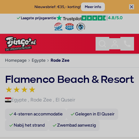
Nieuwsbrief: €35,- korting!
Meer info
4.8
/5.0
Laagste prijsgarantie
Homepage
Egypte
Rode Zee
Flamenco Beach & Resort
★
★
★
★
Egypte
,
Rode Zee
,
El Quseir
4-sterren accommodatie
Gelegen in El Quseir
Nabij het strand
Zwembad aanwezig