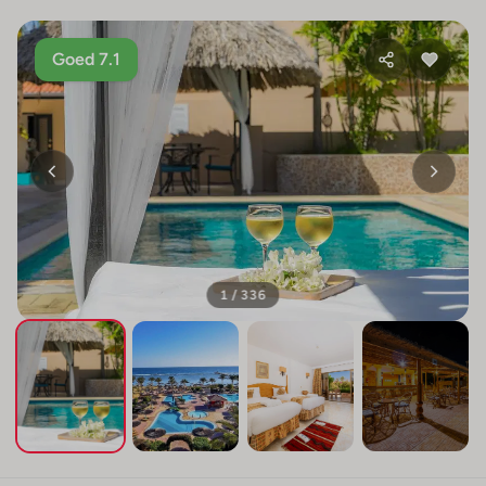
Goed 7.1
1 / 336
+332