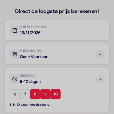
Direct de laagste prijs berekenen!
VERTREKDATUM
15/11/2026
VERZORGING
Geen Voorkeur
REISDUUR
6-10 dagen
6
7
8
9
10
8, 9, 10 dagen geselecteerd.