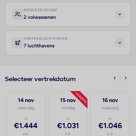
REISGEZELSCHAP
2 volwassenen
VERTREKLUCHTHAVEN
7 luchthavens
Selecteer vertrekdatum
LAAGSTE
14 nov
15 nov
16 nov
zaterdag
zondag
maandag
va.
va.
va.
€1.444
€1.031
€1.046
p.p.
p.p.
p.p.