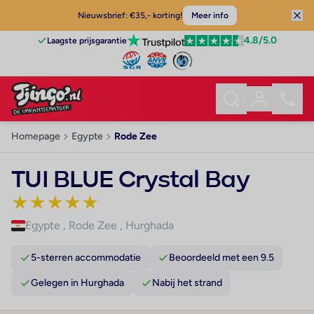
Nieuwsbrief: €35,- korting!
Meer info
4.8
/5.0
Laagste prijsgarantie
Homepage
Egypte
Rode Zee
TUI BLUE Crystal Bay
★
★
★
★
★
Egypte
,
Rode Zee
,
Hurghada
5-sterren accommodatie
Beoordeeld met een 9.5
Gelegen in Hurghada
Nabij het strand