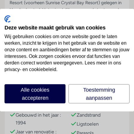
Resort (voorheen Sunrise Crystal Bay Resort) gelegen in
Hurghada-stad. Het vriendelijke personeel staat overal
voor je klaar, hier draait het om jou. Plof op je ligbedje bij
het zwembad, de ober maakt alvast je favoriete drankje
Deze website maakt gebruik van cookies
klaar. Dit is puur genieten onder de Egyptische zon.
Wij gebruiken cookies om onze website goed te laten
Tegen het middaguur schuif je aan in het restaurant.
werken, inzicht te krijgen in het gebruik van de website en
Onbeperkt eten en drinken, de hele familie smult van het
onze content en aanbiedingen beter af te stemmen op jouw
all-inclusive buffet. Na de lunch wandel je door de
interesses. Ook zorgen cookies ervoor dat functies van
Lees meer
groene tuin naar het strand. Met je tenen in het zand zie
derden correct worden weergegeven. Lees meer in ons
je dat de kinderen zich uitstekend vermaken. Even tijd
privacy- en cookiebeleid.
voor jezelf? Laat je verwennen in de spa en neem een
ontspannende massage. Liever iets actiever? Het
Faciliteiten
entertainment team is er voor jong en oud. Welke show is
Alle cookies
Toestemming
er vanavond?
accepteren
aanpassen
Gebouwinformatie
Strand
Vanaf april 2023 TUI BLUE for all
Gebouwd in het jaar :
Zandstrand
Zorgeloze all-inclusive
1994
Persoonlijke service
Ligstoelen
Jaar van renovatie :
Entertainment voor jong en oud
Parasols