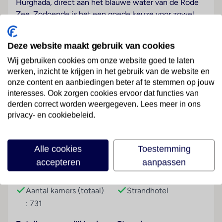
Hurghada, direct aan het blauwe water van de Rode
Zee. Zodoende is het een goede keuze voor zowel
gasten die van het nachtleven willen genieten als ook
voor zonaanbidders.
Deze website maakt gebruik van cookies
Hotelfaciliteiten
Wij gebruiken cookies om onze website goed te laten
De gasten verblijven in de aantrekkelijke ambiance
werken, inzicht te krijgen in het gebruik van de website en
van de 731 kamers. Het meertalig personeel bij de
onze content en aanbiedingen beter af te stemmen op jouw
interesses. Ook zorgen cookies ervoor dat functies van
receptie in de ontvangsthal is
Lees meer
derden correct worden weergegeven. Lees meer in ons
hulZwembadzichtaardig bij het in- en uitchecken. Tot
privacy- en cookiebeleid.
de service van het resort hoort een bagagedepot. In
het complex is Wi-Fi tegen vergoeding verkrijgbaar.
De tourdesk biedt ondersteuning bij het boeken van
Faciliteiten
Alle cookies
Toestemming
excursies. Het verblijf beschikt over meerdere voor
accepteren
aanpassen
gehandicapten toegankelijke vrijetijdsbestedingen.
Gebouwinformatie
Hoteltype
Rolstoelvriendelijke faciliteiten zijn beschikbaar.
Filmvrienden vinden in een van de 2 bioscopen vast
Aantal kamers (totaal)
Strandhotel
en zeker het passende vermaak. Een souvenirwinkel
: 731
en andere winkels zijn voorhanden om heerlijk te