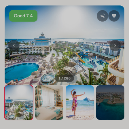
Goed 7.4
1 / 286
+282