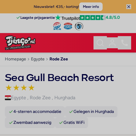
Nieuwsbrief: €35,- korting!
Meer info
4.8
/5.0
Laagste prijsgarantie
Homepage
Egypte
Rode Zee
Sea Gull Beach Resort
★
★
★
★
Egypte
,
Rode Zee
,
Hurghada
4-sterren accommodatie
Gelegen in Hurghada
Zwembad aanwezig
Gratis WiFi