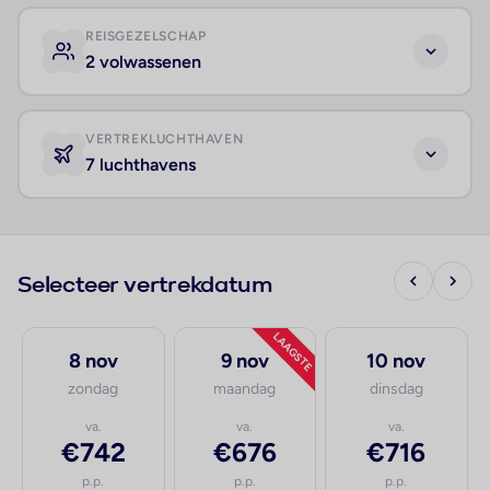
REISGEZELSCHAP
2 volwassenen
VERTREKLUCHTHAVEN
7 luchthavens
Selecteer vertrekdatum
LAAGSTE
8 nov
9 nov
10 nov
zondag
maandag
dinsdag
va.
va.
va.
€742
€676
€716
p.p.
p.p.
p.p.