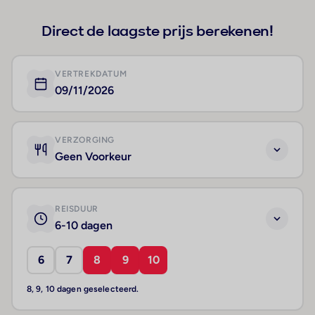
Direct de laagste prijs berekenen!
VERTREKDATUM
09/11/2026
VERZORGING
Geen Voorkeur
REISDUUR
6-10 dagen
6
7
8
9
10
8, 9, 10 dagen geselecteerd.