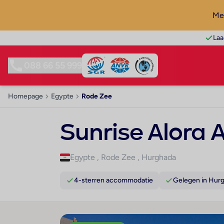
Mel
Laa
088 66 55 999
Homepage
Egypte
Rode Zee
Sunrise Alora 
Egypte
,
Rode Zee
,
Hurghada
4-sterren accommodatie
Gelegen in Hur