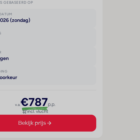
IS GEBASEERD OP
KDATUM
2026 (zondag)
S
R
agen
GING
oorkeur
€787
p.p.
v.a.
incl. vlucht
Bekijk prijs