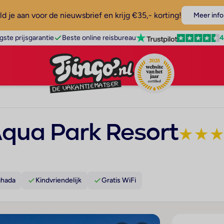
d je aan voor de nieuwsbrief en krijg €35,- korting!
Meer info
4
gste prijsgarantie
Beste online reisbureau
Aqua Park Resort
★
★
ghada
Kindvriendelijk
Gratis WiFi