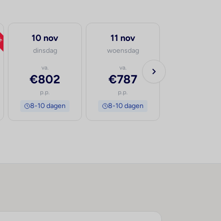
TE
10 nov
11 nov
dinsdag
woensdag
va.
va.
€802
€787
p.p.
p.p.
8-10 dagen
8-10 dagen