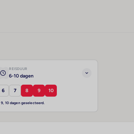
REISDUUR
6-10 dagen
6
7
8
9
10
, 9, 10 dagen geselecteerd.