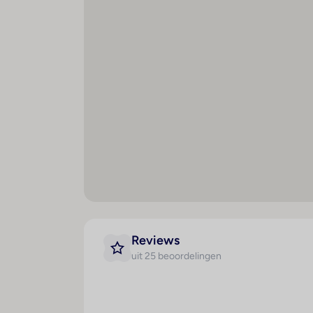
S
R
ro
W
H
Sport / amusement
Hyg
Buitenbad(en) : 12
A
Kinderbad/gedeelte : 1
V
r
Pool-/snackbar : 1
C
Aquarobic : 1
o
Sauna : 1
Reviews
M
Massage : 1
uit 25 beoordelingen
H
Bananenboot : 1
g
Waterski : 1
G