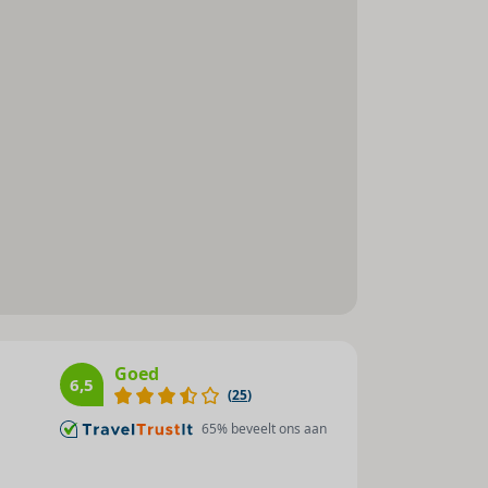
Goed
6,5
(
25
)
65
% beveelt ons aan