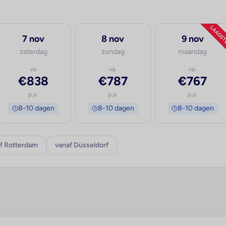
LAAGS
7 nov
8 nov
9 nov
zaterdag
zondag
maandag
va.
va.
va.
€838
€787
€767
p.p.
p.p.
p.p.
8-10 dagen
8-10 dagen
8-10 dagen
f Rotterdam
vanaf Düsseldorf