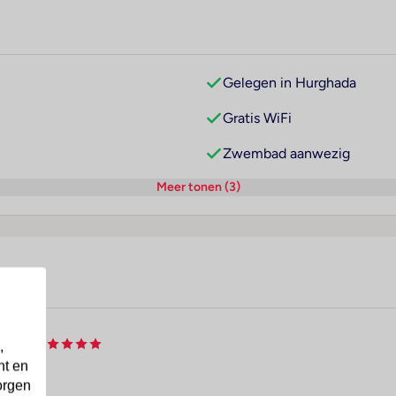
Gelegen in Hurghada
Gratis WiFi
Zwembad aanwezig
Meer tonen (3)
esort
,
nt en
orgen