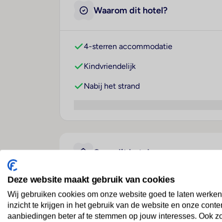
Waarom dit hotel?
4-sterren accommodatie
Kindvriendelijk
Nabij het strand
Over dit hotel
Deze website maakt gebruik van cookies
Sunrise Alora Aqua Park R
Wij gebruiken cookies om onze website goed te laten werken
inzicht te krijgen in het gebruik van de website en onze conte
Egypte
· Rode Zee
· Hurghada
aanbiedingen beter af te stemmen op jouw interesses. Ook z