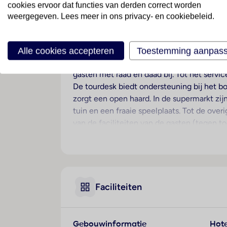
cookies ervoor dat functies van derden correct worden
weergegeven. Lees meer in ons privacy- en cookiebeleid.
Ligging
Het resort verwelkomt de gasten in Hurgha
Hotelfaciliteiten
Alle cookies accepteren
Toestemming aanpas
In 459 kamers staat de gasten een aangena
gasten met raad en daad bij. Tot het serv
De tourdesk biedt ondersteuning bij het bo
zorgt een open haard. In de supermarkt zij
tuin en een fraaie speelplaats. Tot de ov
van de faciliteiten van de gasten (tegen t
oppasservice, een autoverhuur, een medis
service. Tot de conferentiefaciliteiten beh
Kamers
De kamers beschikken over airconditionin
Faciliteiten
kluis en tegen betaling een minibar zijn 
telefoon met directe buitenlijn, satelliet
upspiegel voor dagelijks gebruik. Bovendien
Gebouwinformatie
Hote