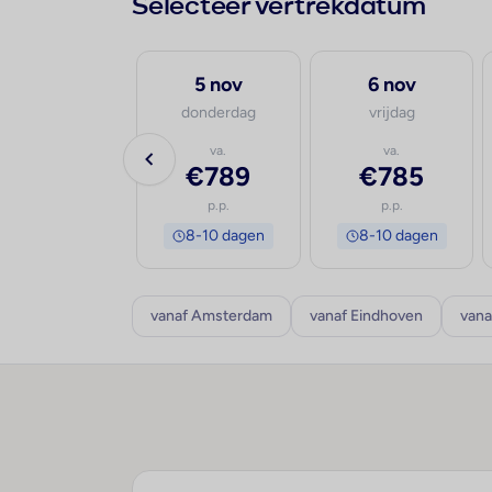
Selecteer vertrekdatum
30 sep
5 nov
6 nov
woensdag
donderdag
vrijdag
va.
va.
va.
€839
€789
€785
p.p.
p.p.
p.p.
8-10 dagen
8-10 dagen
8-10 dagen
vanaf Amsterdam
vanaf Eindhoven
vana