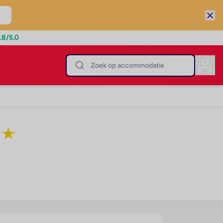
.8
/5.0
★
★