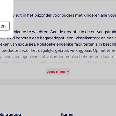
da en biedt in het bijzonder voor ouders met kinderen alle voo
sen
me ambiance te wachten. Aan de receptie in de ontvangstruimt
iceaanbod behoren een bagagedepot, een wisselkantoor en een g
eken van excursies. Rolstoelvriendelijke faciliteiten zijn bes
n producten voor het dagelijks gebruik verkrijgbaar. Op het terr
erige voorzieningen van het vakantiecomplex behoort een krante
oeslag). Onder de beschikbare voorzieningen bevinden zich een
che dienst, een kamerservice tegen betaling, een wasservice,
Lees meer
oren een projector en flipchart/stiften.
g, woonkamer en badkamer. Extra bedden worden op aanvraag te
eveneens voorhanden. Ook een koelkast behoort tot de standaar
televisie en Wi-Fi (tegen toeslag) beschikbaar. In de badkamer
 zijn 2 rolstoelvriendelijke kamers met een barrièrevrije badka
luitrusting
Kamer