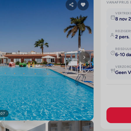
VANAFPRIJS 
VERTRE
8 nov 
REIZIGER
2 pers.
REISDUU
6-10 d
VERZOR
Geen V
107