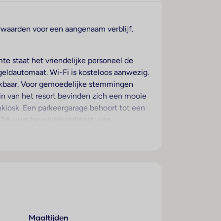
rwaarden voor een aangenaam verblijf.
e staat het vriendelijke personeel de
eldautomaat. Wi-Fi is kosteloos aanwezig.
chikbaar. Voor gemoedelijke stemmingen
ein van het resort bevinden zich een mooie
nkiosk. Een parkeergarage behoort tot een
 24-uurs beveiligingsdienst, een
 een muntwasserette en een piccolo-
gen betaling ter beschikking gesteld. Een
dvoorzieningen. Bovendien zijn een
s bevinden zich een föhn en een make-
mer te boeken. Het verblijf beschikt over
Maaltijden