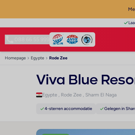
Mel
Laa
088 66 55 999
Homepage
Egypte
Rode Zee
Viva Blue Reso
Egypte
,
Rode Zee
,
Sharm El Naga
4-sterren accommodatie
Gelegen in Shar