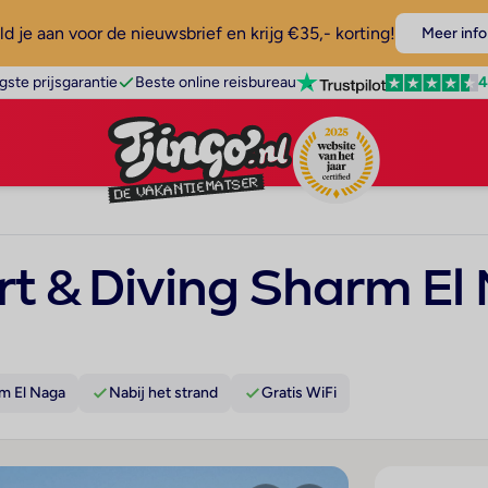
d je aan voor de nieuwsbrief en krijg €35,- korting!
Meer info
4
gste prijsgarantie
Beste online reisbureau
rt & Diving Sharm El
m El Naga
Nabij het strand
Gratis WiFi