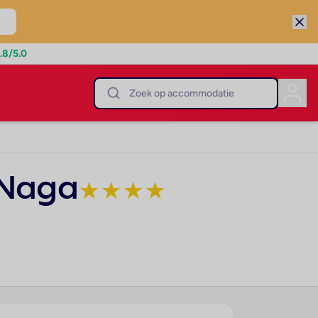
.8
/5.0
 Naga
★
★
★
★