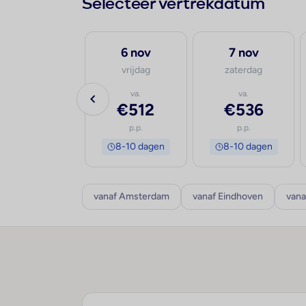
Selecteer vertrekdatum
30 sep
6 nov
7 nov
woensdag
vrijdag
zaterdag
va.
va.
va.
€661
€512
€536
p.p.
p.p.
p.p.
8-10 dagen
8-10 dagen
8-10 dagen
vanaf Amsterdam
vanaf Eindhoven
vana