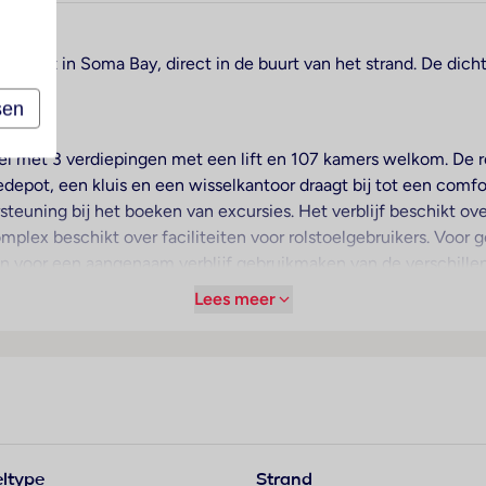
ers, ligt in Soma Bay, direct in de buurt van het strand. De di
.
sen
tel met 3 verdiepingen met een lift en 107 kamers welkom. De r
epot, een kluis en een wisselkantoor draagt bij tot een comfort
rsteuning bij het boeken van excursies. Het verblijf beschikt 
complex beschikt over faciliteiten voor rolstoelgebruikers. Vo
nen voor een aangenaam verblijf gebruikmaken van de verschille
overige voorzieningen van het verblijf behoren een tv-ruimte en
Lees meer
eerplaats parkeren. Onder de beschikbare voorzieningen bevind
 een wekdienst, een wasservice, een kapper, een muntwasseret
nesscenter) zijn fax en projector voorhanden.
n aangenaam luchtklimaat. In de meeste verblijven genieten de 
g uitgeruste kamers beschikken over een queensize bed of een
ltype
Strand