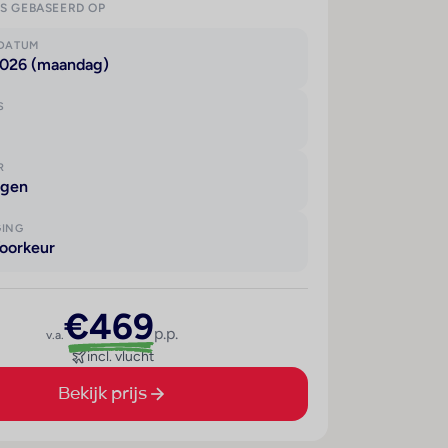
IS GEBASEERD OP
KDATUM
2026 (maandag)
S
R
agen
GING
oorkeur
€469
p.p.
v.a.
incl. vlucht
Bekijk prijs