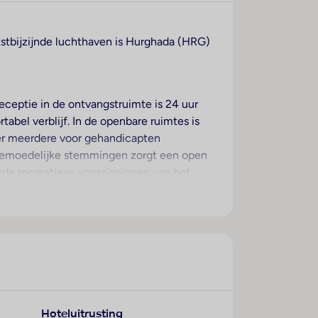
chtstbijzijnde luchthaven is Hurghada (HRG)
eceptie in de ontvangstruimte is 24 uur
abel verblijf. In de openbare ruimtes is
over meerdere voor gehandicapten
or gemoedelijke stemmingen zorgt een open
nde recreatieve voorzieningen van het
 een speelkamer. De gasten die met de auto
en zich een 24-uurs beveiligingsdienst,
te, een piccolo-service en een eigen
gasten vanaf het balkon of het terras van
 kingsize bed. Extra bedden kunnen worden
Hoteluitrusting