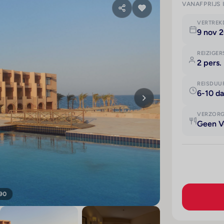
VANAFPRIJS 
VERTRE
9 nov 
REIZIGER
2 pers.
REISDUU
6-10 d
VERZOR
Geen V
 90