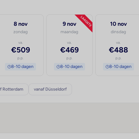
LAAGSTE
8 nov
9 nov
10 nov
zondag
maandag
dinsdag
va.
va.
va.
€509
€469
€488
p.p.
p.p.
p.p.
8-10 dagen
8-10 dagen
8-10 dagen
f Rotterdam
vanaf Düsseldorf