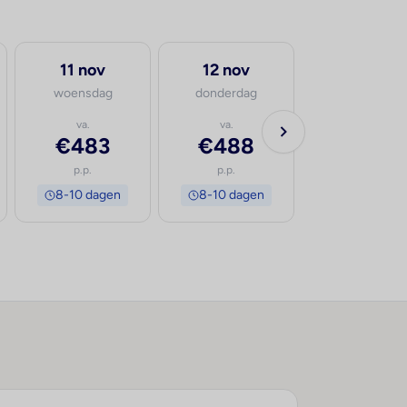
11 nov
12 nov
woensdag
donderdag
va.
va.
€483
€488
p.p.
p.p.
8-10 dagen
8-10 dagen