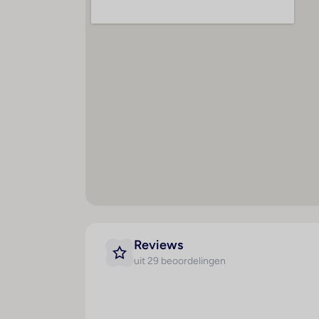
Creditcards
Het resort accepteert gebruikelijke creditc
Kamer
Maal
Badkamer
H
Douche
O
Ligbad
L
Reviews
uit 29 beoordelingen
Haardroger
D
Minibar
Al
Koelkast
D