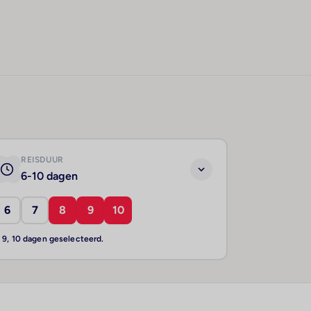
REISDUUR
6-10 dagen
6
7
8
9
10
, 9, 10 dagen geselecteerd.