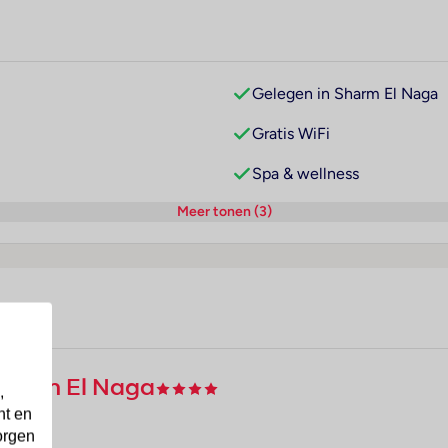
Gelegen in Sharm El Naga
Gratis WiFi
Spa & wellness
Meer tonen (3)
 Sharm El Naga
,
nt en
orgen