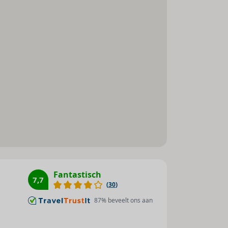
Medische dienst
Parkeerplaats
Parkeergarage
Tv-lounge : 1
Wasgelegenheid
Toegankelijk voor
gehandicapten
Afstanden
Strand : 50 m
Zee : 50 m
Fantastisch
7,7
(
30
)
87
% beveelt ons aan