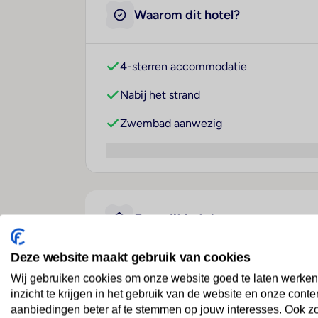
Waarom dit hotel?
4-sterren accommodatie
Nabij het strand
Zwembad aanwezig
Over dit hotel
Deze website maakt gebruik van cookies
Viva Blue Resort & Diving
Wij gebruiken cookies om onze website goed te laten werken
inzicht te krijgen in het gebruik van de website en onze conte
Egypte
· Rode Zee
· Sharm El Naga
aanbiedingen beter af te stemmen op jouw interesses. Ook z