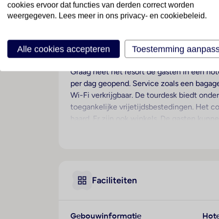
cookies ervoor dat functies van derden correct worden
weergegeven. Lees meer in ons privacy- en cookiebeleid.
Ligging
Dit resort, perfect voor strandvakantiegang
en bevindt zich op ongeveer 35 km afstand
Alle cookies accepteren
Toestemming aanpas
Hotelfaciliteiten
Graag heet het resort de gasten in een ho
per dag geopend. Service zoals een bagaged
Wi-Fi verkrijgbaar. De tourdesk biedt onde
toegankelijke vrijetijdsbestedingen. Het 
haard. Er zijn ook winkels. De gasten kun
resort zoals bijvoorbeeld de tuin. Tot de 
komen, kunnen in een garage of op de park
een medische dienst, een transferservice,
shuttlebus. In het zakelijke gedeelte (busi
Faciliteiten
Kamers
Airconditioning in de kamers zorgt voor ee
zijwaarts zeezicht. De met vloerbedekkin
Gebouwinformatie
Hote