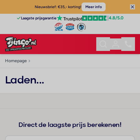
Nieuwsbrief: €35,- korting!
Meer info
4.8
/5.0
Laagste prijsgarantie
Homepage
Laden...
Direct de laagste prijs berekenen!