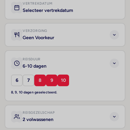
VERTREKDATUM
Selecteer vertrekdatum
VERZORGING
Geen Voorkeur
REISDUUR
6-10 dagen
6
7
8
9
10
8, 9, 10 dagen geselecteerd.
REISGEZELSCHAP
2 volwassenen