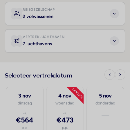
REISGEZELSCHAP
2 volwassenen
VERTREKLUCHTHAVEN
7 luchthavens
Selecteer vertrekdatum
LAAGSTE
3 nov
4 nov
5 nov
dinsdag
woensdag
donderdag
va.
va.
—
€564
€473
p.p.
p.p.