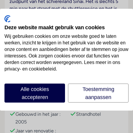
zuidpunt van het schiereiland Sinaï. Het is slechts 5
min naar het strand met de shuttleservice en het is
ook dicht bij de heuvels van Ras-Om El Sid, 3 km van
het historische stadscentrum en 7 km van het
Deze website maakt gebruik van cookies
centrum van de baai van Naama. Het hotelcomplex
Wij gebruiken cookies om onze website goed te laten
beschikt over een eigen strand. Het resort bevindt
werken, inzicht te krijgen in het gebruik van de website en
zich op 19 km van de luchthaven.
onze content en aanbiedingen beter af te stemmen op jouw
interesses. Ook zorgen cookies ervoor dat functies van
Hotelfaciliteiten
Lees meer
derden correct worden weergegeven. Lees meer in ons
Het resort beschikt over 155 kamers. Aan de receptie
privacy- en cookiebeleid.
in de ontvangstruimte staat het vriendelijke personeel
de gasten met raad en daad bij. Een garderobe, een
bagagedepot, een kluis, een wisselkantoor en een
Faciliteiten
Alle cookies
Toestemming
geldautomaat bieden de nodige service. In de
accepteren
aanpassen
openbare ruimtes is Wi-Fi verkrijgbaar. Het complex
Gebouwinformatie
Hoteltype
beschikt over verschillende faciliteiten die voor
gehandicapten toegankelijk zijn. Het verblijf beschikt
Gebouwd in het jaar :
Strandhotel
over faciliteiten voor rolstoelgebruikers. Er zijn ook
2005
winkels. Buiten biedt een tuin extra ruimte voor
Jaar van renovatie :