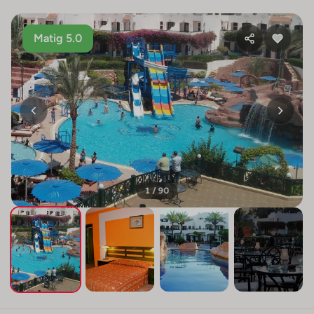
Matig 5.0
1 / 90
+86