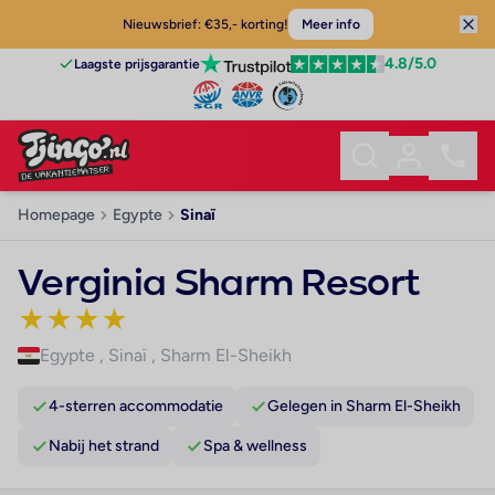
Nieuwsbrief: €35,- korting!
Meer info
4.8
/5.0
Laagste prijsgarantie
Homepage
Egypte
Sinaï
Verginia Sharm Resort
★
★
★
★
Egypte
,
Sinaï
,
Sharm El-Sheikh
4-sterren accommodatie
Gelegen in Sharm El-Sheikh
Nabij het strand
Spa & wellness