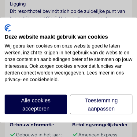
Ligging
Dit resorthotel bevindt zich op de zuidelijke punt van
het schiereiland Sinaï. Het wordt omgeven door
monumentale natuur en geschiedenis en is de
perfecte plek om een van de oudste culturen van de
Deze website maakt gebruik van cookies
wereld te ontdekken. Naar de luchthaven Sharm el-
Wij gebruiken cookies om onze website goed te laten
Sheik is het ongeveer 15 km.
werken, inzicht te krijgen in het gebruik van de website en
onze content en aanbiedingen beter af te stemmen op jouw
Hotelfaciliteiten
interesses. Ook zorgen cookies ervoor dat functies van
Het resort werd in 2026 gemoderniseerd. De gasten
derden correct worden weergegeven. Lees meer in ons
kunnen zich in 418 kamers heerlijk op hun gemak
Lees meer
privacy- en cookiebeleid.
voelen. Het meertalig personeel bij de receptie in de
ontvangsthal is hulZwembadzichtaardig bij het in- en
uitchecken. Tot het serviceaanbod behoren een
Alle cookies
Toestemming
bagagedepot en een geldautomaat. Wi-Fi is kosteloos
Faciliteiten
accepteren
aanpassen
aanwezig. De tourdesk biedt ondersteuning bij het
boeken van excursies. Het resort beschikt over
Gebouwinformatie
Betalingsmogelijkheden
meerdere voor gehandicapten toegankelijke
vrijetijdsbestedingen. Rolstoelvriendelijke faciliteiten
Gebouwd in het jaar :
American Express