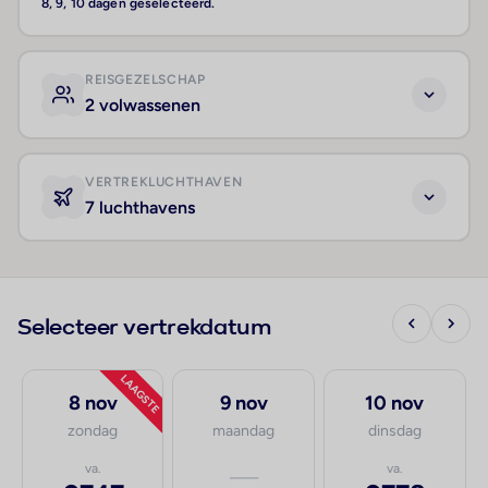
8, 9, 10 dagen geselecteerd.
REISGEZELSCHAP
2 volwassenen
VERTREKLUCHTHAVEN
7 luchthavens
Selecteer vertrekdatum
LAAGSTE
8 nov
9 nov
10 nov
zondag
maandag
dinsdag
va.
—
va.