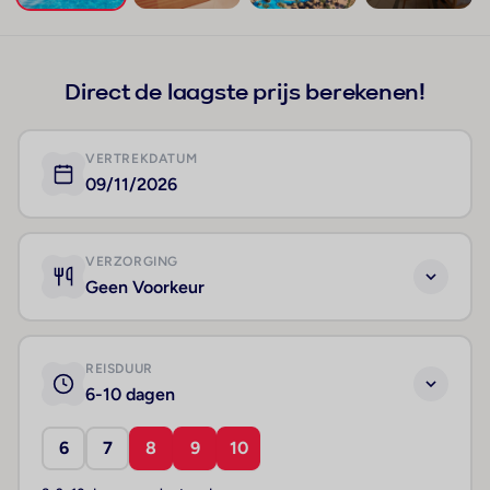
+722
Direct de laagste prijs berekenen!
VERTREKDATUM
09/11/2026
VERZORGING
Geen Voorkeur
REISDUUR
6-10 dagen
6
7
8
9
10