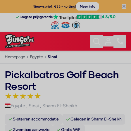
Nieuwsbrief: €35,- korting!
Meer info
4.8
/5.0
Laagste prijsgarantie
Homepage
Egypte
Sinaï
Pickalbatros Golf Beach
Resort
★
★
★
★
★
Egypte
,
Sinaï
,
Sharm El-Sheikh
5-sterren accommodatie
Gelegen in Sharm El-Sheikh
Zwembad aanwezig
Gratis WiFi