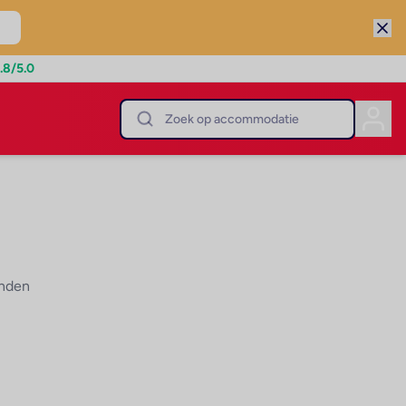
.8
/5.0
onden