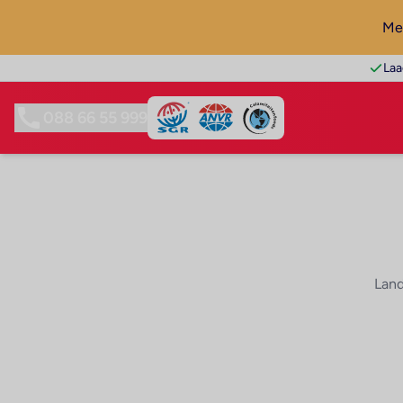
Mel
Laa
088 66 55 999
Land