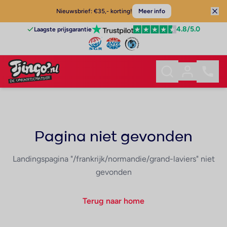
Nieuwsbrief: €35,- korting!
Meer info
4.8
/5.0
Laagste prijsgarantie
Pagina niet gevonden
Landingspagina "/frankrijk/normandie/grand-laviers" niet
gevonden
Terug naar home