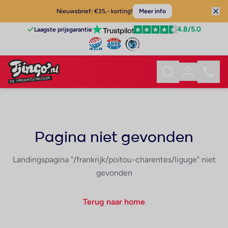
Nieuwsbrief: €35,- korting!
Meer info
4.8
/5.0
Laagste prijsgarantie
Pagina niet gevonden
Landingspagina "/frankrijk/poitou-charentes/liguge" niet
gevonden
Terug naar home