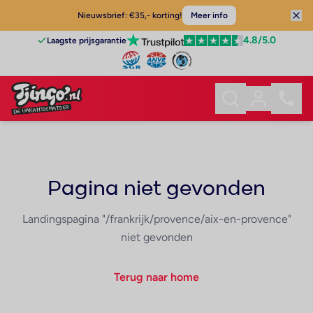
Nieuwsbrief: €35,- korting!
Meer info
4.8
/5.0
Laagste prijsgarantie
Pagina niet gevonden
Landingspagina "/frankrijk/provence/aix-en-provence"
niet gevonden
Terug naar home