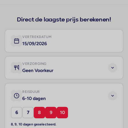
+197
Direct de laagste prijs berekenen!
VERTREKDATUM
15/09/2026
VERZORGING
Geen Voorkeur
REISDUUR
6-10 dagen
6
7
8
9
10
8, 9, 10 dagen geselecteerd.