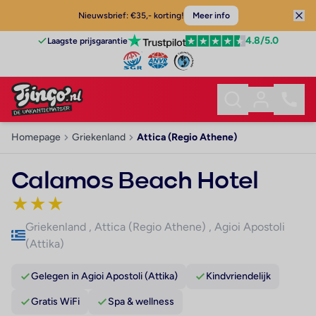
Nieuwsbrief: €35,- korting!
Meer info
4.8
/5.0
Laagste prijsgarantie
Homepage
Griekenland
Attica (Regio Athene)
Calamos Beach Hotel
★
★
★
Griekenland
,
Attica (Regio Athene)
,
Agioi Apostoli
(Attika)
Gelegen in Agioi Apostoli (Attika)
Kindvriendelijk
Gratis WiFi
Spa & wellness