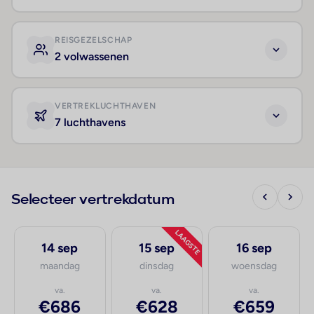
REISGEZELSCHAP
2 volwassenen
VERTREKLUCHTHAVEN
7 luchthavens
Selecteer vertrekdatum
LAAGSTE
14 sep
15 sep
16 sep
maandag
dinsdag
woensdag
va.
va.
va.
€686
€628
€659