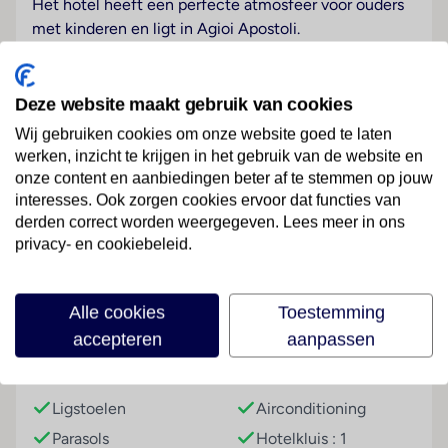
Het hotel heeft een perfecte atmosfeer voor ouders
met kinderen en ligt in Agioi Apostoli.
Hotelfaciliteiten
Aan de receptie in de ontvangsthal staat Engels- en
Deze website maakt gebruik van cookies
Franstalig personeel met raad en daad bij. Een
Wij gebruiken cookies om onze website goed te laten
bagagedepot en een kluis bieden de nodige service.
werken, inzicht te krijgen in het gebruik van de website en
Via Wi-Fi hebben de gasten toegang tot het internet.
onze content en aanbiedingen beter af te stemmen op jouw
De tourdesk biedt ondersteuning bij het boeken van
interesses. Ook zorgen cookies ervoor dat functies van
excursies. In de supermarkt zijn producten voor het
Lees meer
derden correct worden weergegeven. Lees meer in ons
dagelijks gebruik verkrijgbaar. Op het terrein van het
privacy- en cookiebeleid.
hotel bevinden zich een mooie tuin en een fraaie
speelplaats. Tot de overige voorzieningen van het
hotel behoort een tv-ruimte. De gasten die met de
Faciliteiten
Alle cookies
Toestemming
auto komen, kunnen in een garage of op de
accepteren
aanpassen
parkeerplaats (kosteloos) parkeren. Onder de
Strand
Hoteluitrusting
beschikbare voorzieningen bevinden zich een 24-
uurs beveiligingsdienst, een oppasservice, een
Ligstoelen
Airconditioning
Kinderopvang, een autoverhuur, kamerservice, een
Parasols
Hotelkluis : 1