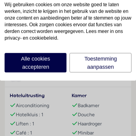
Het vriendelijke personeel aan de receptie is graag bij
Wij gebruiken cookies om onze website goed te laten
alle vragen behulpzaam. Het verblijf is ingericht met
werken, inzicht te krijgen in het gebruik van de website en
een bagagedepot, een kluis en een geldautomaat. In
onze content en aanbiedingen beter af te stemmen op jouw
de openbare ruimtes is Wi-Fi verkrijgbaar. De tourdesk
interesses. Ook zorgen cookies ervoor dat functies van
biedt ondersteuning bij het boeken van excursies. Het
derden correct worden weergegeven. Lees meer in ons
privacy- en cookiebeleid.
hotel beschikt over faciliteiten voor
rolstoelgebruikers en een lift. Er zijn ook winkels. Om
Lees meer
te parkeren hebben de gasten de beschikking over
Alle cookies
Toestemming
een garage en een parkeerplaats (kosteloos). Tot de
accepteren
aanpassen
aangeboden diensten horen een 24-uurs
beveiligingsdienst, een oppasservice, een
Faciliteiten
Kinderopvang, een autoverhuur, een medische dienst,
een transferservice, kamerservice, een wasservice,
Hoteluitrusting
Kamer
een muntwasserette en een eigen shuttlebus. Ter
ondersteuning van de communicatie en het
Airconditioning
Badkamer
zakendoen biedt het businesscenter een fax.
Hotelkluis : 1
Douche
Kamers
Liften : 1
Haardroger
In de kamers zijn airconditioning en verwarming
Café : 1
Minibar