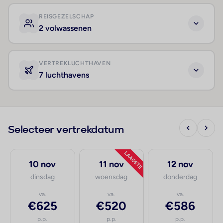
REISGEZELSCHAP
2 volwassenen
VERTREKLUCHTHAVEN
7 luchthavens
Selecteer vertrekdatum
LAAGSTE
10 nov
11 nov
12 nov
dinsdag
woensdag
donderdag
va.
va.
va.
€625
€520
€586
p.p.
p.p.
p.p.