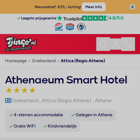
Nieuwsbrief: €35,- korting!
Meer info
4.8
/5.0
Laagste prijsgarantie
Homepage
Griekenland
Attica (Regio Athene)
Athenaeum Smart Hotel
★
★
★
★
Griekenland
,
Attica (Regio Athene)
,
Athene
4-sterren accommodatie
Gelegen in Athene
Gratis WiFi
Kindvriendelijk