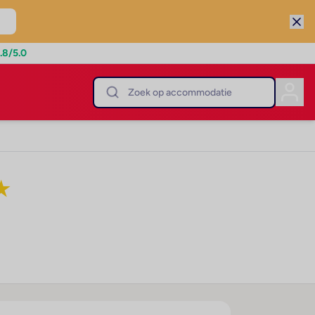
.8
/5.0
★