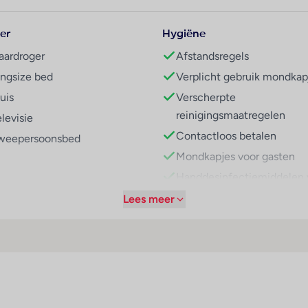
van het mooie weer genieten. Copyright GIATA 2004 - 2025. Mu
er
Hygiëne
aardroger
Afstandsregels
orzieningen zoals bv. een restaurant, een koffiehuis en een bar
ingsize bed
Verplicht gebruik mondkap
den ook kindermenu's bereid.
uis
Verscherpte
reinigingsmaatregelen
levisie
Contactloos betalen
weepersoonsbed
Mondkapjes voor gasten
Handdesinfectiemiddelen 
gasten
Lees meer
Medisch teleconsult
Housekeeping alleen op
verzoek
Desinfectiedispenser
Hygiënetraining voor pers