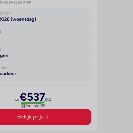
IS GEBASEERD OP
KDATUM
 2026 (woensdag)
S
R
agen
GING
oorkeur
€537
p.p.
v.a.
incl. vlucht
Bekijk prijs