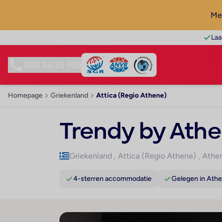
Mel
Laa
088 66 55 999
Homepage
Griekenland
Attica (Regio Athene)
Trendy by Athe
Griekenland
,
Attica (Regio Athene)
,
Athe
4-sterren accommodatie
Gelegen in Ath