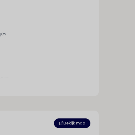
ltilingual, powered by www.giata.com for
. Een lekker ontbijt bezorgt energie voor
jes
voor
Bekijk map
oneel