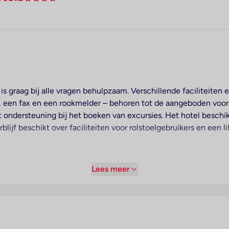
 is graag bij alle vragen behulpzaam. Verschillende faciliteite
ce, een fax en een rookmelder – behoren tot de aangeboden voo
dt ondersteuning bij het boeken van excursies. Het hotel besch
rblijf beschikt over faciliteiten voor rolstoelgebruikers en een 
Lees meer
ed en een slaapbank. Extra bedden kunnen worden aangevraagd
oor optimaal comfort zorgen een telefoon, een televisie en Wi-
s en niet-rokerskamers.