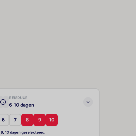
REISDUUR
6-10 dagen
6
7
8
9
10
, 9, 10 dagen geselecteerd.