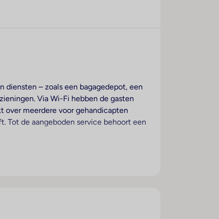
n en diensten – zoals een bagagedepot, een
rzieningen. Via Wi-Fi hebben de gasten
ikt over meerdere voor gehandicapten
lift. Tot de aangeboden service behoort een
. De beste bescherming voor het
Fi. In de badkamers vinden de gasten een