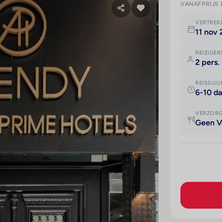
VANAFPRIJS 
VERTRE
11 nov
REIZIGER
2 pers.
REISDUU
6-10 d
VERZOR
Geen V