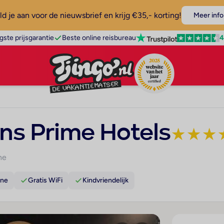
d je aan voor de nieuwsbrief en krijg €35,- korting!
Meer info
4
gste prijsgarantie
Beste online reisbureau
ns Prime Hotels
★
★
★
ne
ene
Gratis WiFi
Kindvriendelijk