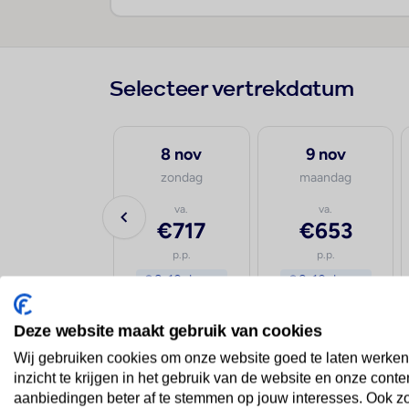
Selecteer vertrekdatum
30 sep
8 nov
9 nov
woensdag
zondag
maandag
va.
va.
va.
€938
€717
€653
p.p.
p.p.
p.p.
8-10 dagen
8-10 dagen
8-10 dagen
Deze website maakt gebruik van cookies
vanaf Amsterdam
vanaf Eindhoven
vana
Wij gebruiken cookies om onze website goed te laten werken
inzicht te krijgen in het gebruik van de website en onze conte
aanbiedingen beter af te stemmen op jouw interesses. Ook z