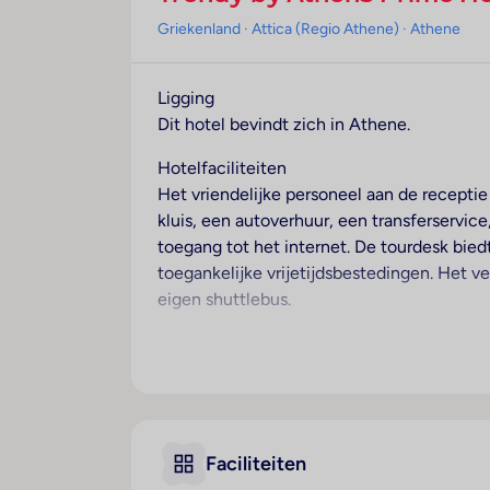
Griekenland
· Attica (Regio Athene)
· Athene
Ligging
Dit hotel bevindt zich in Athene.
Hotelfaciliteiten
Het vriendelijke personeel aan de receptie
kluis, een autoverhuur, een transferservi
toegang tot het internet. De tourdesk bie
toegankelijke vrijetijdsbestedingen. Het ve
eigen shuttlebus.
Kamers
De kamers beschikken over een kingsize b
eigendom van de gasten biedt een kluis. V
föhn. Het hotel beschikt over gezinskamer
Faciliteiten
Sport/entertainment