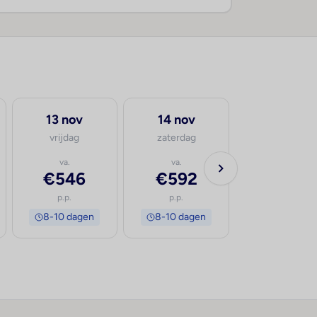
13 nov
14 nov
vrijdag
zaterdag
va.
va.
€546
€592
p.p.
p.p.
8-10 dagen
8-10 dagen