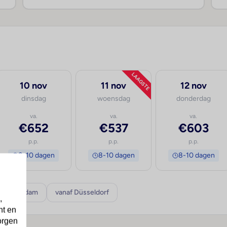
LAAGSTE
10 nov
11 nov
12 nov
dinsdag
woensdag
donderdag
va.
va.
va.
€652
€537
€603
p.p.
p.p.
p.p.
8-10 dagen
8-10 dagen
8-10 dagen
f Rotterdam
vanaf Düsseldorf
,
nt en
orgen