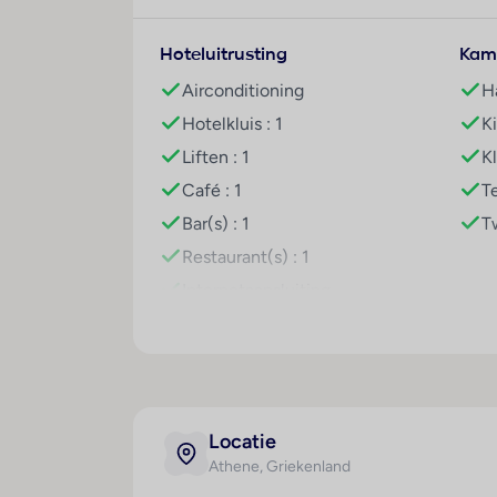
De vakantiegangers kunnen op het terras 
client nof 125551
Hoteluitrusting
Kam
Eten en drinken
Airconditioning
H
Er is een grote keuze uit gastronomische vo
Hotelkluis : 1
K
het begin van de dag. Indien gewenst wor
Liften : 1
Kl
Café : 1
Te
Bar(s) : 1
T
Restaurant(s) : 1
Internetaansluiting
WiFi hotspot
Toegankelijk voor
gehandicapten
Locatie
Athene
, Griekenland