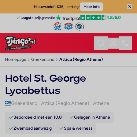
Nieuwsbrief: €35,- korting!
Meer info
4.8
/5.0
Laagste prijsgarantie
Homepage
Griekenland
Attica (Regio Athene)
Hotel St. George
Lycabettus
Griekenland
,
Attica (Regio Athene)
,
Athene
Beoordeeld met een 10.0
Gelegen in Athene
Zwembad aanwezig
Spa & wellness