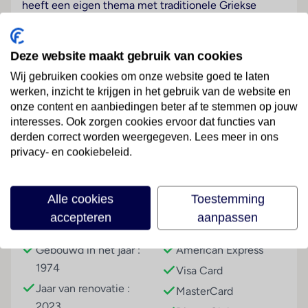
heeft een eigen thema met traditionele Griekse
cultuurelementen. De meeste kamers hebben ook
een prachtig uitzicht op de Akropolis en een
panoramische Zijde over Athene! Het hotel ligt op
Deze website maakt gebruik van cookies
800 meter van het bekende Syntagma Plein waar
Wij gebruiken cookies om onze website goed te laten
lekker gewandeld kan worden. Na een dagje
werken, inzicht te krijgen in het gebruik van de website en
wandelen door Athene kan je relaxen in het zwembad
onze content en aanbiedingen beter af te stemmen op jouw
op het dakterras of verfrissende drankjes en cocktails
Lees meer
interesses. Ook zorgen cookies ervoor dat functies van
drinken in de rooftopbar. Ook biedt de spa volop
derden correct worden weergegeven. Lees meer in ons
privacy- en cookiebeleid.
ontspanning als je een dagje binnen wil blijven. De
toegang is gratis en je kunt hier genieten van de hot
Faciliteiten
tub en hamam! Voor de kinderen is er een
Alle cookies
Toestemming
playslaapkamer en biedt het hotel elk weekend een
accepteren
aanpassen
movie night. Ook is er een speciaal
Gebouwinformatie
Betalingsmogelijkheden
kinderontbijtbuffet naast het heerlijke Amerikaans
Gebouwd in het jaar :
American Express
ontbijt!
1974
Visa Card
Wellness
Jaar van renovatie :
MasterCard
Tegen betaling
2023