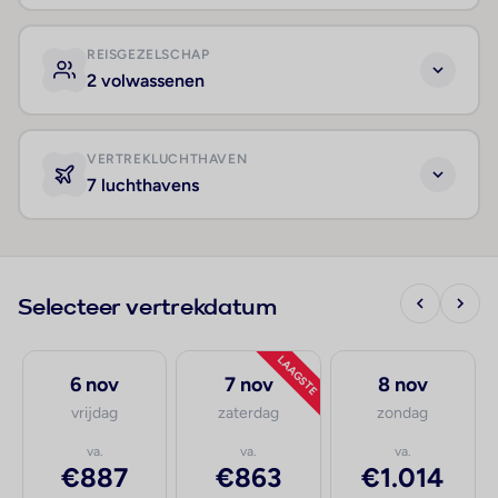
REISGEZELSCHAP
2 volwassenen
VERTREKLUCHTHAVEN
7 luchthavens
Selecteer vertrekdatum
LAAGSTE
6 nov
7 nov
8 nov
vrijdag
zaterdag
zondag
va.
va.
va.
€887
€863
€1.014