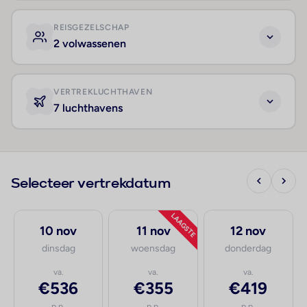
REISGEZELSCHAP
2 volwassenen
VERTREKLUCHTHAVEN
7 luchthavens
Selecteer vertrekdatum
LAAGSTE
10 nov
11 nov
12 nov
dinsdag
woensdag
donderdag
va.
va.
va.
€536
€355
€419
p.p.
p.p.
p.p.