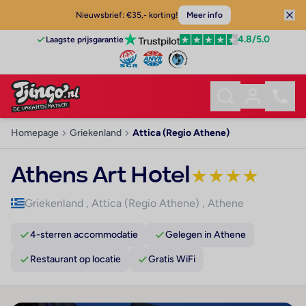
Nieuwsbrief: €35,- korting!
Meer info
4.8
/5.0
Laagste prijsgarantie
Homepage
Griekenland
Attica (Regio Athene)
Athens Art Hotel
★
★
★
★
Griekenland
,
Attica (Regio Athene)
,
Athene
4-sterren accommodatie
Gelegen in Athene
Restaurant op locatie
Gratis WiFi