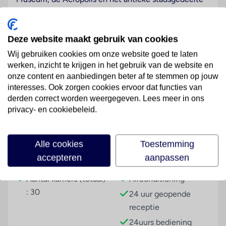
Plaka. Het dichtstbijzijnde metrostation biedt snelle
en gemakkelijke verbindingen met alle belangrijke
historische attracties en bezienswaardigheden. Het
Deze website maakt gebruik van cookies
hotel is gelegen in de buurt van restaurants, bars,
Wij gebruiken cookies om onze website goed te laten
cafés, winkelstraten en entertainmentgelegenheden
werken, inzicht te krijgen in het gebruik van de website en
en ligt ook vlakbij de zaken- en commerciële wijken.
onze content en aanbiedingen beter af te stemmen op jouw
Lees meer
interesses. Ook zorgen cookies ervoor dat functies van
Hotelfaciliteiten
derden correct worden weergegeven. Lees meer in ons
Het hotel met een lift beschikt over 30 kamers.
privacy- en cookiebeleid.
24/24 staat de gasten Engels- en Franstalig personeel
aan de receptie met raad en daad bij, het in- en
Faciliteiten
uitchecken is 24 uur per dag mogelijk. Het
Alle cookies
Toestemming
voorzieningenaanbod van het verblijf bevat een
accepteren
aanpassen
Gebouwinformatie
Hoteluitrusting
garderobe, een bagagedepot, een kluis en een
wisselkantoor. In het hotel is Wi-Fi verkrijgbaar. De
Aantal kamers (totaal)
Airconditioning
tourdesk biedt ondersteuning bij het boeken van
: 30
24 uur geopende
excursies. Er zijn ook winkels. De gasten die met de
receptie
auto komen, kunnen in een garage (tegen toeslag) of
24uurs bediening
op de parkeerplaats parkeren. Tot de aangeboden