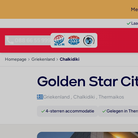
Mel
Laa
088 66 55 999
Homepage
Griekenland
Chalkidiki
Golden Star Ci
Griekenland
,
Chalkidiki
,
Thermaikos
4-sterren accommodatie
Gelegen in The