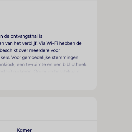
in de ontvangsthal is
n van het verblijf. Via Wi-Fi hebben de
l beschikt over meerdere voor
ruikers. Voor gemoedelijke stemmingen
enkiosk, een tv-ruimte en een bibliotheek.
eslag) parkeren. Onder de beschikbare
utoverhuur, een medische dienst, een
 de omgeving op de fiets willen
den. Bij het zakendoen kan van het
ijven genieten de gasten vanaf het balkon
. Extra bedden kunnen worden aangevraagd.
Kamer