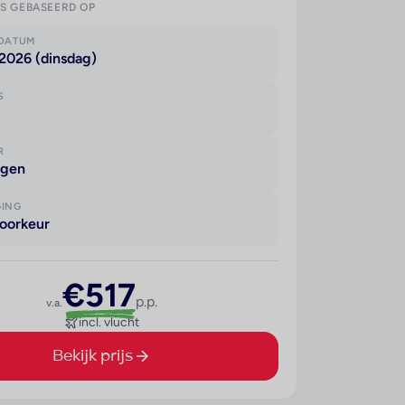
IS GEBASEERD OP
KDATUM
2026 (dinsdag)
S
R
agen
GING
oorkeur
€517
p.p.
v.a.
incl. vlucht
Bekijk prijs