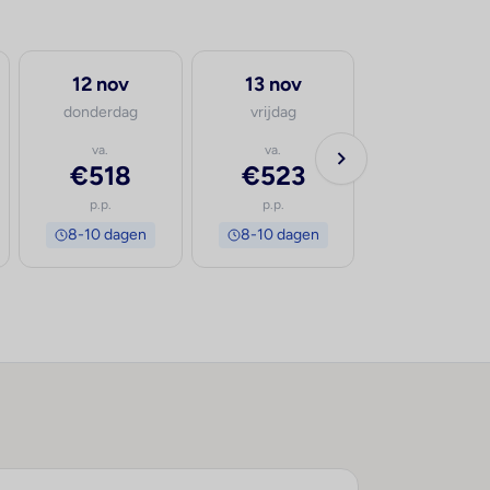
12 nov
13 nov
donderdag
vrijdag
va.
va.
€518
€523
p.p.
p.p.
8-10 dagen
8-10 dagen