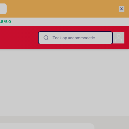
.8
/5.0