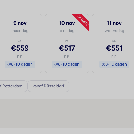
LAAGSTE
9 nov
10 nov
11 nov
maandag
dinsdag
woensdag
va.
va.
va.
€559
€517
€551
p.p.
p.p.
p.p.
8-10 dagen
8-10 dagen
8-10 dagen
f Rotterdam
vanaf Düsseldorf