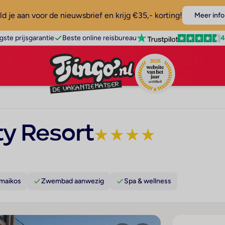
d je aan voor de nieuwsbrief en krijg €35,- korting!
Meer info
4
gste prijsgarantie
Beste online reisbureau
ty Resort
★
★
★
★
rmaikos
Zwembad aanwezig
Spa & wellness