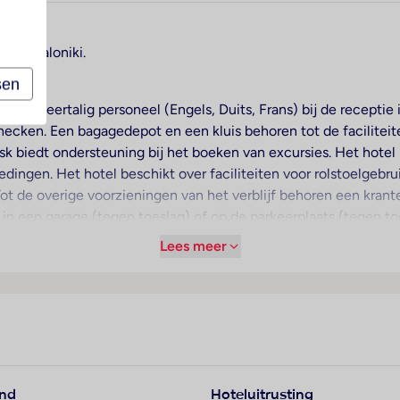
 Thessaloniki.
sen
ers. Meertalig personeel (Engels, Duits, Frans) bij de receptie 
ecken. Een bagagedepot en een kluis behoren tot de faciliteite
sk biedt ondersteuning bij het boeken van excursies. Het hote
edingen. Het hotel beschikt over faciliteiten voor rolstoelgeb
 Tot de overige voorzieningen van het verblijf behoren een krant
n een garage (tegen toeslag) of op de parkeerplaats (tegen to
eveiligingsdienst, een oppasservice, een Kinderopvang, een a
Lees meer
nst, een wasservice en een muntwasserette. Actieve gasten die
eten te waarderen, fietsparkeerplekken zijn eveneens voorhan
staat een fax ter beschikking.
voor een prettig luchtklimaat in de kamers. In de meeste verbl
 kamers beschikken over een tweepersoonsbed en een slaapbank
and
Hoteluitrusting