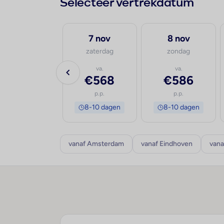
Selecteer vertrekdatum
30 sep
7 nov
8 nov
woensdag
zaterdag
zondag
va.
va.
va.
€710
€568
€586
p.p.
p.p.
p.p.
8-10 dagen
8-10 dagen
8-10 dagen
vanaf Amsterdam
vanaf Eindhoven
vana