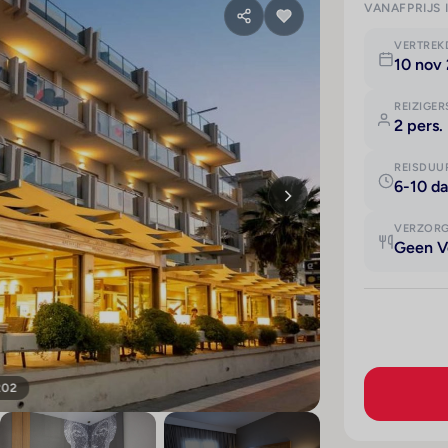
VANAFPRIJS 
VERTRE
10 nov 
REIZIGER
2 pers.
REISDUU
6-10 d
VERZOR
Geen V
202