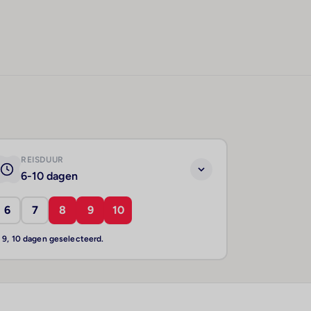
REISDUUR
6-10 dagen
6
7
8
9
10
, 9, 10 dagen geselecteerd.