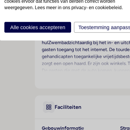
cookies ervoor dat functies van derden correct worden
weergegeven. Lees meer in ons privacy- en cookiebeleid.
Ligging
Dit hotel van hoge kwaliteit bevindt zich in
Alle cookies accepteren
Toestemming aanpas
Hotelfaciliteiten
Het hotel met een lift beschikt over 44 kam
hulZwembadzichtaardig bij het in- en uitch
gasten toegang tot het internet. De tourde
gehandicapten toegankelijke vrijetijdsbest
zorgt een open haard. Er zijn ook winkels.
De gasten die met de auto komen, kunnen i
voorzieningen bevinden zich een 24-uurs b
transferservice, kamerservice, een wekdie
ontdekken, zullen de fietZeezichterhuur w
businesscenter gebruik worden gemaakt en 
Faciliteiten
Kamers
Airconditioning en een verwarming zorgen 
of het terras van zijwaarts zeezicht. De
Gebouwinformatie
Str