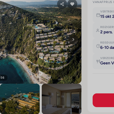
VANAFPRIJS 
VERTRE
15 okt
REIZIGER
2 pers.
REISDUU
6-10 d
VERZOR
Geen V
156