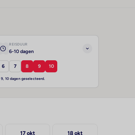
REISDUUR
6-10 dagen
6
7
8
9
10
, 9, 10 dagen geselecteerd.
17 okt
18 okt