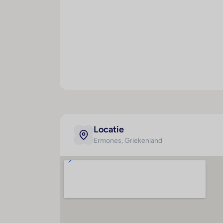
Privé parkeerplaats buiten
Tegen betaling
Roomservice
Winkeltje(s)
Kapper
Wasservice
Restaurants/Bars
Buffetrestaurant: Medusa
À-la-carterestaurant: Vertigo (Italiaans)
Strandrestaurant: White Pearl (mediterraa
Locatie
Ermones
, Griekenland
3 bars: strandbar Thalatta, binnenbar Er
Zwembaden
Buitenbad
Binnenbad
Badhanddoeken, ligbedden en parasols
Strand