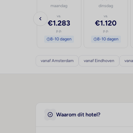
woensdag
maandag
dinsdag
va.
va.
va.
€1.493
€1.283
€1.120
p.p.
p.p.
p.p.
8-10 dagen
8-10 dagen
8-10 dagen
vanaf Amsterdam
vanaf Eindhoven
vana
Waarom dit hotel?