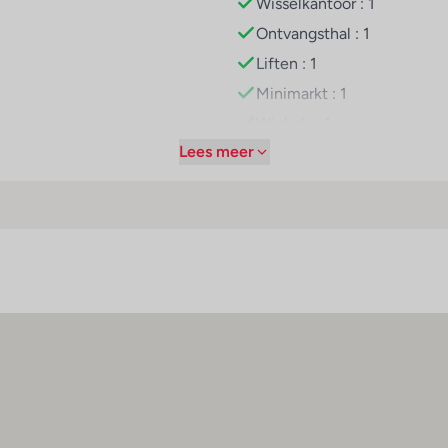
Wisselkantoor : 1
Ontvangsthal : 1
Liften : 1
Minimarkt : 1
Winkels : 1
Lees meer
Kapper : 1
Bar(s) : 1
Discotheek : 1
Theaterzaal : 1
ns)
Casino : 1
os en zwembadbar Vertigo
Restaurant(s) : 1
Conferentiezaal : 1
Internetaansluiting
WiFi hotspot
Roomservice