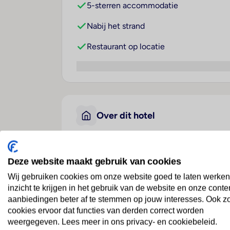
5-sterren accommodatie
Nabij het strand
Restaurant op locatie
Over dit hotel
Atlantica Grand Mediterr
Deze website maakt gebruik van cookies
Griekenland
· Corfu
· Ermones
Wij gebruiken cookies om onze website goed te laten werken
inzicht te krijgen in het gebruik van de website en onze conte
aanbiedingen beter af te stemmen op jouw interesses. Ook z
Voor een echt luxe v
cookies ervoor dat functies van derden correct worden
weergegeven. Lees meer in ons privacy- en cookiebeleid.
Atlantica Grand Mediterraneo Resort in Ermone