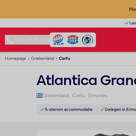
Mel
Laa
088 66 55 999
Homepage
Griekenland
Corfu
Atlantica Gran
Griekenland
,
Corfu
,
Ermones
5-sterren accommodatie
Gelegen in Erm