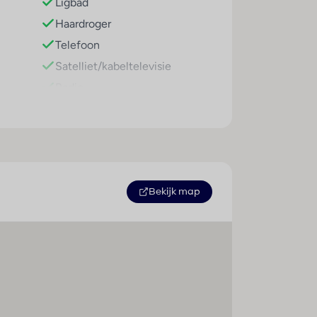
Ligbad
Haardroger
Telefoon
Satelliet/kabeltelevisie
Radio
Internetaansluiting
Minibar
Koelkast
Kingsize bed
Plavuizen
Bekijk map
Airconditioning (centraal
geregeld)
Centrale verwarming
Kluis
Lounge