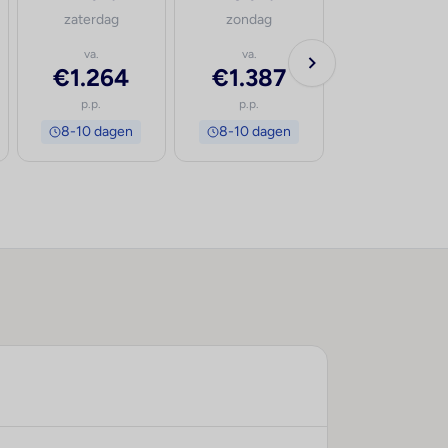
zaterdag
zondag
va.
va.
€1.264
€1.387
p.p.
p.p.
8-10 dagen
8-10 dagen