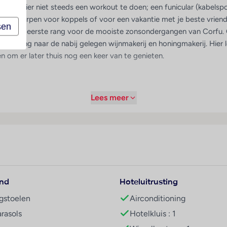
oef je hier niet steeds een workout te doen; een funicular (kabels
 ontworpen voor koppels of voor een vakantie met je beste vriend o
sen
op je balkon eerste rang voor de mooiste zonsondergangen van Corf
ndeling naar de nabij gelegen wijnmakerij en honingmakerij. Hier 
om er later thuis nog een keer van te genieten.
Lees meer
and
Hoteluitrusting
igstoelen
Airconditioning
arasols
Hotelkluis : 1