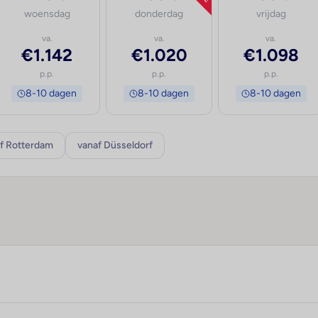
woensdag
donderdag
vrijdag
va.
va.
va.
€1.142
€1.020
€1.098
p.p.
p.p.
p.p.
8-10 dagen
8-10 dagen
8-10 dagen
f Rotterdam
vanaf Düsseldorf