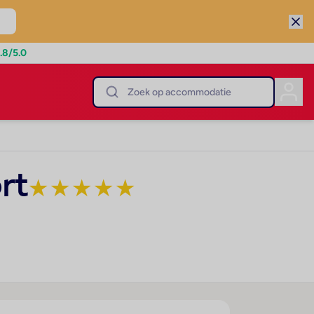
.8
/5.0
rt
★
★
★
★
★