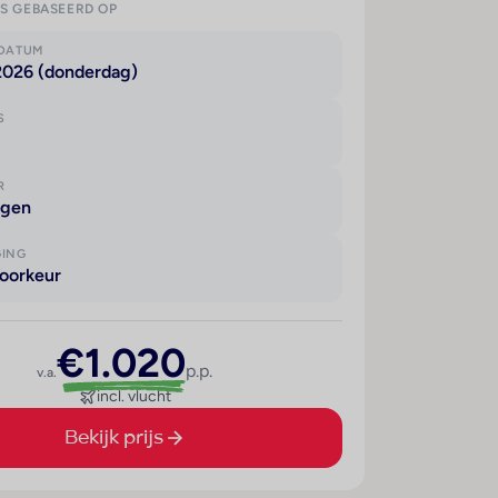
IS GEBASEERD OP
KDATUM
 2026 (donderdag)
S
R
agen
GING
oorkeur
€1.020
p.p.
v.a.
incl. vlucht
Bekijk prijs