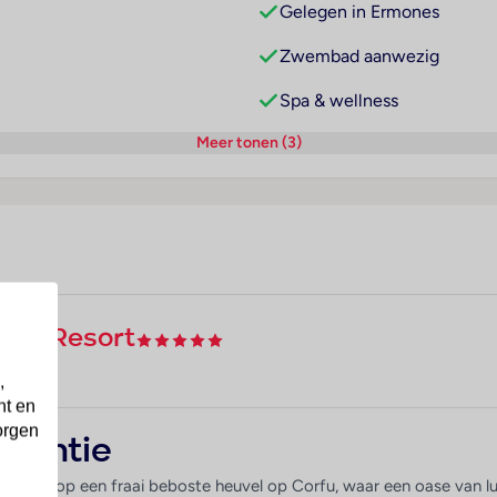
Gelegen in Ermones
Zwembad aanwezig
Spa & wellness
Meer tonen (3)
aneo Resort
,
nt en
orgen
akantie
s ligt op een fraai beboste heuvel op Corfu, waar een oase van luxe