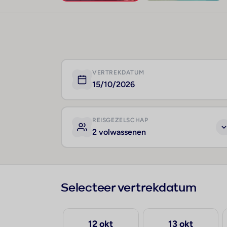
VERTREKDATUM
15/10/2026
REISGEZELSCHAP
2 volwassenen
Selecteer vertrekdatum
30 sep
12 okt
13 okt