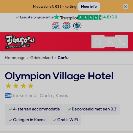
Nieuwsbrief: €35,- korting!
Meer info
4.8
/5.0
Laagste prijsgarantie
Homepage
Griekenland
Corfu
Olympion Village Hotel
★
★
★
★
Griekenland
,
Corfu
,
Kavos
4-sterren accommodatie
Beoordeeld met een 9.3
Gelegen in Kavos
Gratis WiFi