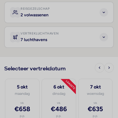
REISGEZELSCHAP
2 volwassenen
VERTREKLUCHTHAVEN
7 luchthavens
Selecteer vertrekdatum
LAAGSTE
5 okt
6 okt
7 okt
maandag
dinsdag
woensdag
va.
va.
va.
€658
€486
€635
p.p.
p.p.
p.p.