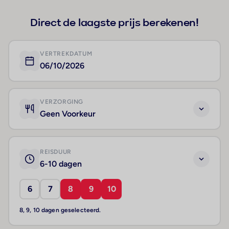
Direct de laagste prijs berekenen!
VERTREKDATUM
06/10/2026
VERZORGING
Geen Voorkeur
REISDUUR
6-10 dagen
6
7
8
9
10
8, 9, 10 dagen geselecteerd.