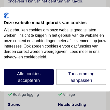
ongeveer 1 km van het centrum van Kavos.
Hotelfaciliteiten
Het vriendelijke personeel aan de receptie is graag bij
Deze website maakt gebruik van cookies
alle vragen behulpzaam. Service zoals een kluis en
een wisselkantoor draagt bij tot een comfortabel
Wij gebruiken cookies om onze website goed te laten
verblijf. Via Wi-Fi hebben de gasten toegang tot het
werken, inzicht te krijgen in het gebruik van de website en
internet. De tourdesk biedt ondersteuning bij het
onze content en aanbiedingen beter af te stemmen op jouw
interesses. Ook zorgen cookies ervoor dat functies van
boeken van excursies. Het vakantiecomplex beschikt
Lees meer
derden correct worden weergegeven. Lees meer in ons
over een aantal voor gehandicapten toegankelijke
privacy- en cookiebeleid.
voorzieningen. Een lift en faciliteiten voor
rolstoelgebruikers zijn voorhanden. Een supermarkt en
een souvenirwinkel en andere winkels zijn
Faciliteiten
Alle cookies
Toestemming
voorhanden om heerlijk te winkelen of te flaneren. Op
accepteren
aanpassen
het terrein van het complex bevinden zich een mooie
Gebouwinformatie
Hoteltype
tuin en een fraaie speelplaats. Tot de overige
voorzieningen van het complex behoort een tv-
Rustige ligging
Village
ruimte. De gasten die met de auto komen, kunnen in
een garage of op de parkeerplaats (kosteloos)
Strand
Hoteluitrusting