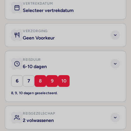
VERTREKDATUM
Selecteer vertrekdatum
VERZORGING
Geen Voorkeur
REISDUUR
6-10 dagen
6
7
8
9
10
8, 9, 10 dagen geselecteerd.
REISGEZELSCHAP
2 volwassenen