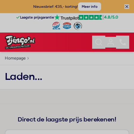
Nieuwsbrief: €35,- korting!
Meer info
4.8
/5.0
Laagste prijsgarantie
Homepage
Laden...
Direct de laagste prijs berekenen!