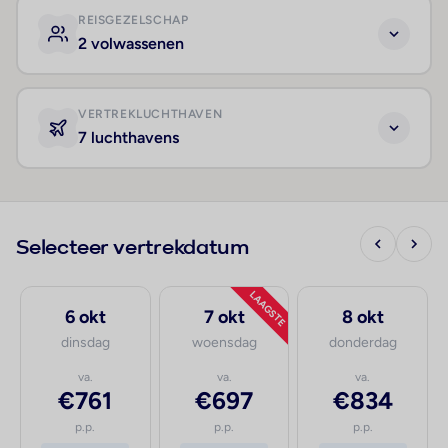
REISGEZELSCHAP
2 volwassenen
VERTREKLUCHTHAVEN
7 luchthavens
Selecteer vertrekdatum
LAAGSTE
6 okt
7 okt
8 okt
dinsdag
woensdag
donderdag
va.
va.
va.
€761
€697
€834
p.p.
p.p.
p.p.