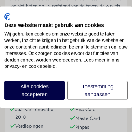
kan niet beter; op kruipafstand van de haven, de winkels
en het bruisende uitgaansleven van Kos-stad, maar ook
de perfecte uitvalsbasis om de vele historische
Deze website maakt gebruik van cookies
bezienswaardigheden te ontdekken. Dit in combinatie
Wij gebruiken cookies om onze website goed te laten
met de service & kwaliteit die je van Blue Lagoon
werken, inzicht te krijgen in het gebruik van de website en
gewend bent en heerlijk frisse nieuwe kamers. Iedere dag
onze content en aanbiedingen beter af te stemmen op jouw
een plons in het zwembad maakt je vakantie compleet.
interesses. Ook zorgen cookies ervoor dat functies van
Lees meer
Wil je eigenlijk nog wel naar huis?
derden correct worden weergegeven. Lees meer in ons
100% gerenoveerd (in 2018)!
privacy- en cookiebeleid.
Modern, strak en fris
Faciliteiten
Kamers van alle gemakken voorzien
Alle cookies
Toestemming
En wat een uitstekende service
accepteren
aanpassen
Gezellige barretjes om de hoek
Gebouwinformatie
Betalingsmogelijkheden
Duurzamer: hotel van de toekomst
Jaar van renovatie :
Visa Card
2018
Kamers
MasterCard
Verdiepingen -
Pinpas
2-persoonskamer, 2-3 pers