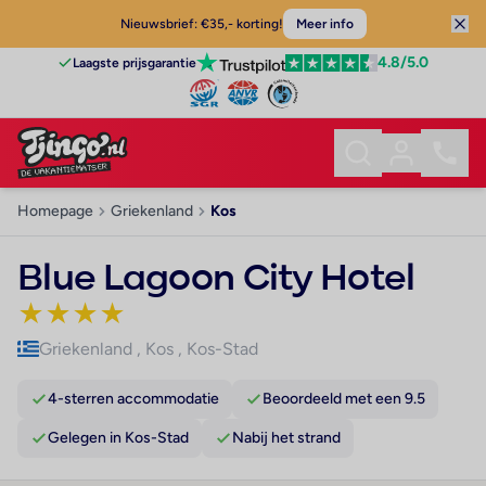
Nieuwsbrief: €35,- korting!
Meer info
4.8
/5.0
Laagste prijsgarantie
Homepage
Griekenland
Kos
Blue Lagoon City Hotel
★
★
★
★
Griekenland
,
Kos
,
Kos-Stad
4-sterren accommodatie
Beoordeeld met een 9.5
Gelegen in Kos-Stad
Nabij het strand