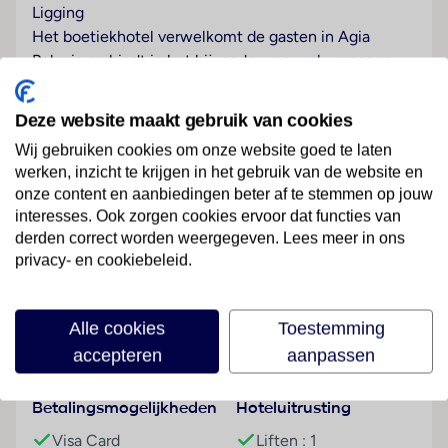
Ligging
Het boetiekhotel verwelkomt de gasten in Agia
Pelagia en biedt in het bijzonder voor volwassenen
die in de vakantie onder elkaar willen zijn alle
voorwaarden voor een aangenaam verblijf.
Deze website maakt gebruik van cookies
Hotelfaciliteiten
Wij gebruiken cookies om onze website goed te laten
werken, inzicht te krijgen in het gebruik van de website en
Dit resort beschikt over een lift en een receptie. Tot
onze content en aanbiedingen beter af te stemmen op jouw
de service van het vakantiecomplex hoort een
interesses. Ook zorgen cookies ervoor dat functies van
bagagedepot. Via Wi-Fi hebben de gasten toegang
derden correct worden weergegeven. Lees meer in ons
tot het internet (kosteloos). De tourdesk biedt
Lees meer
privacy- en cookiebeleid.
ondersteuning bij het boeken van excursies. Een
souvenirwinkel en andere winkels zijn voorhanden om
heerlijk te winkelen of te flaneren. Buiten biedt een
Alle cookies
Toestemming
tuin extra ruimte voor ontspanning en recreatie.
Faciliteiten
accepteren
aanpassen
Desgewenst beschikken de reizigers over
parkeerplaatsen kosteloos. Tot de aangeboden
Betalingsmogelijkheden
Hoteluitrusting
faciliteiten behoren kamerservice, een wasservice,
een kapper, een muntwasserette en een hotelarts.
Visa Card
Liften : 1