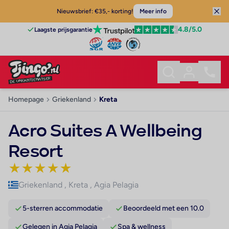
Nieuwsbrief: €35,- korting!
Meer info
4.8
/5.0
Laagste prijsgarantie
Homepage
Griekenland
Kreta
Acro Suites A Wellbeing
Resort
★
★
★
★
★
Griekenland
,
Kreta
,
Agia Pelagia
5-sterren accommodatie
Beoordeeld met een 10.0
Gelegen in Agia Pelagia
Spa & wellness