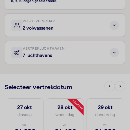
8, 9, 10 dagen geselecteerd.
REISGEZELSCHAP
2 volwassenen
VERTREKLUCHTHAVEN
7 luchthavens
Selecteer vertrekdatum
LAAGSTE
27 okt
28 okt
29 okt
dinsdag
woensdag
donderdag
va.
va.
va.