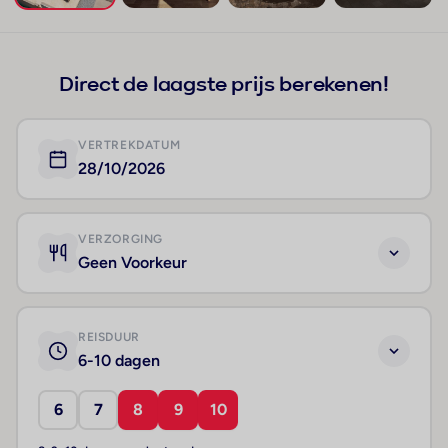
+106
Direct de laagste prijs berekenen!
VERTREKDATUM
28/10/2026
VERZORGING
Geen Voorkeur
REISDUUR
6-10 dagen
6
7
8
9
10