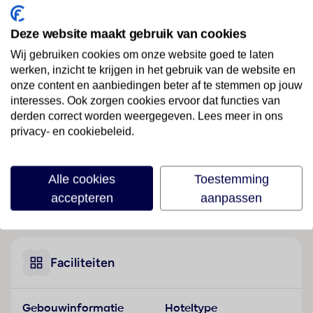
Ligging
Deze website maakt gebruik van cookies
Het kuurhotel ligt buiten de grote drukte, is een
Wij gebruiken cookies om onze website goed te laten
ideale plek voor volwassenen die in de vakantie onder
werken, inzicht te krijgen in het gebruik van de website en
elkaar willen zijn en het ligt op ongeveer 8 km van
onze content en aanbiedingen beter af te stemmen op jouw
het centrum van Amnissos. De dichtstbijzijnde
interesses. Ook zorgen cookies ervoor dat functies van
aansluitingen met het lokale openbaar vervoer liggen
derden correct worden weergegeven. Lees meer in ons
privacy- en cookiebeleid.
op ongeveer 8,5 km afstand.
Hotelfaciliteiten
Dit kuurhotel werd 2022 gemoderniseerd. Het resort
Alle cookies
Toestemming
biedt op 3 verdiepingen 5 suites en 115
accepteren
aanpassen
Lees meer
tweepersoonskamers die met een lift bereikbaar zijn.
Het meertalig personeel bij de receptie in de
ontvangsthal is hulZwembadzichtaardig bij het in- en
uitchecken. De gasten van het vakantiecomplex
Faciliteiten
ontvangen bij aankomst een welkomstdrankje. Het
verblijf is ingericht met een bagagedepot en een
Gebouwinformatie
Hoteltype
kluis. In de openbare ruimtes (kosteloos) is Wi-Fi