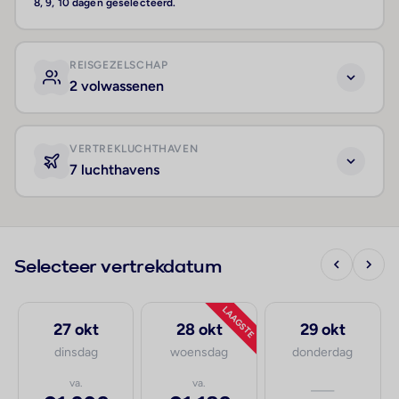
8, 9, 10 dagen geselecteerd.
REISGEZELSCHAP
2 volwassenen
VERTREKLUCHTHAVEN
7 luchthavens
Selecteer vertrekdatum
LAAGSTE
27 okt
28 okt
29 okt
dinsdag
woensdag
donderdag
va.
va.
—