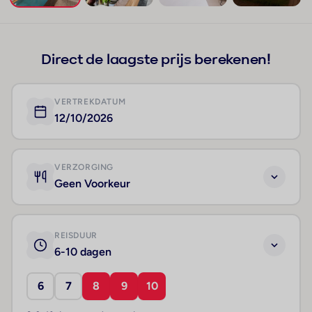
+88
Direct de laagste prijs berekenen!
VERTREKDATUM
12/10/2026
VERZORGING
Geen Voorkeur
REISDUUR
6-10 dagen
6
7
8
9
10