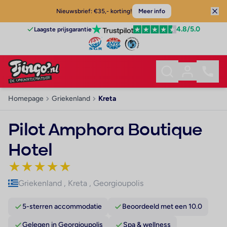
Nieuwsbrief: €35,- korting!
Meer info
4.8
/5.0
Laagste prijsgarantie
Homepage
Griekenland
Kreta
Pilot Amphora Boutique
Hotel
★
★
★
★
★
Griekenland
,
Kreta
,
Georgioupolis
5-sterren accommodatie
Beoordeeld met een 10.0
Gelegen in Georgioupolis
Spa & wellness