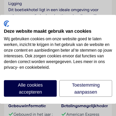
Ligging
Dit boetiekhotel ligt in een ideale omgeving voor
volwassenen die in de vakantie onder elkaar willen
zijn en bevindt zich direct in het centrum van
Georgioupoli. In de directe omgeving staat een
Deze website maakt gebruik van cookies
bushalte.
Wij gebruiken cookies om onze website goed te laten
werken, inzicht te krijgen in het gebruik van de website en
Hotelfaciliteiten
onze content en aanbiedingen beter af te stemmen op jouw
Het hotel werd pas recent - in 2021 – gebouwd. Het
interesses. Ook zorgen cookies ervoor dat functies van
vriendelijke personeel aan de receptie is graag bij alle
derden correct worden weergegeven. Lees meer in ons
vragen behulpzaam. De gasten van het verblijf
Lees meer
privacy- en cookiebeleid.
ontvangen bij aankomst een welkomstdrankje. Het
voorzieningenaanbod van het hotel bevat een
bagagedepot en een kluis. In het hotel is Wi-Fi
Alle cookies
Toestemming
verkrijgbaar. De tourdesk biedt ondersteuning bij het
Faciliteiten
accepteren
aanpassen
boeken van excursies. Het verblijf beschikt over
faciliteiten voor rolstoelgebruikers en een lift. Een
Gebouwinformatie
Betalingsmogelijkheden
supermarkt en andere winkels zijn voorhanden om
heerlijk te winkelen of te flaneren. Buiten biedt een
Gebouwd in het jaar :
American Express