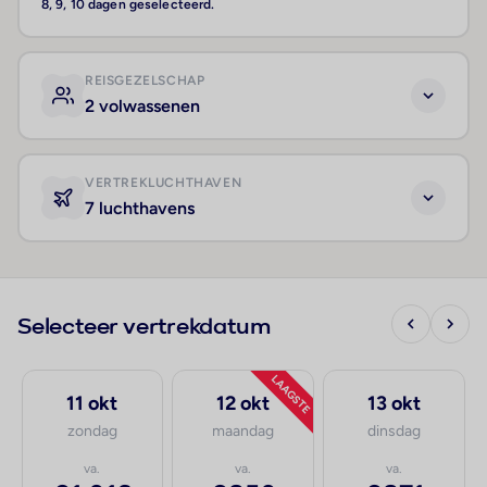
8, 9, 10 dagen geselecteerd.
REISGEZELSCHAP
2 volwassenen
VERTREKLUCHTHAVEN
7 luchthavens
Selecteer vertrekdatum
LAAGSTE
11 okt
12 okt
13 okt
zondag
maandag
dinsdag
va.
va.
va.