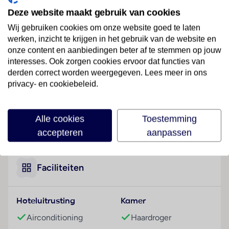
Dit hotel ligt op ongeveer 5 km van het strand,
Deze website maakt gebruik van cookies
centraal in Heraklion.
Wij gebruiken cookies om onze website goed te laten
werken, inzicht te krijgen in het gebruik van de website en
Hotelfaciliteiten
onze content en aanbiedingen beter af te stemmen op jouw
Het vriendelijke personeel aan de receptie is graag bij
interesses. Ook zorgen cookies ervoor dat functies van
alle vragen behulpzaam. Een bagagedepot en een
derden correct worden weergegeven. Lees meer in ons
kluis behoren tot de faciliteiten van het verblijf. In de
privacy- en cookiebeleid.
openbare ruimtes is Wi-Fi verkrijgbaar. De tourdesk
biedt ondersteuning bij het boeken van excursies. Het
hotel beschikt over faciliteiten voor
Alle cookies
Toestemming
Lees meer
rolstoelgebruikers en een lift. Er zijn ook winkels. Tot
accepteren
aanpassen
de overige voorzieningen van het hotel behoort een
bibliotheek. De gasten die met de auto komen,
kunnen in een garage of op de parkeerplaats parkeren.
Faciliteiten
Onder de beschikbare voorzieningen bevinden zich
een oppasservice, een Kinderopvang, een
Hoteluitrusting
Kamer
autoverhuur, een medische dienst, een
transferservice, kamerservice, een wasservice en een
Airconditioning
Haardroger
eigen shuttlebus. Ter ondersteuning van het