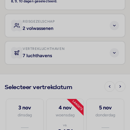
8, 9, 10 dagen geselecteerd.
REISGEZELSCHAP
2 volwassenen
VERTREKLUCHTHAVEN
7 luchthavens
Selecteer vertrekdatum
LAAGSTE
3 nov
4 nov
5 nov
dinsdag
woensdag
donderdag
—
va.
—