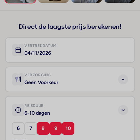
+191
Direct de laagste prijs berekenen!
VERTREKDATUM
04/11/2026
VERZORGING
Geen Voorkeur
REISDUUR
6-10 dagen
6
7
8
9
10