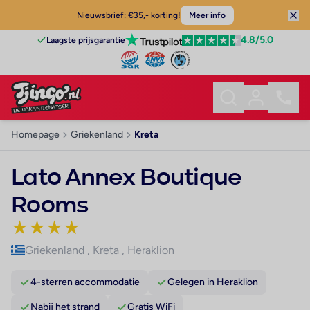
Nieuwsbrief: €35,- korting!
Meer info
4.8
/5.0
Laagste prijsgarantie
Homepage
Griekenland
Kreta
Lato Annex Boutique
Rooms
★
★
★
★
Griekenland
,
Kreta
,
Heraklion
4-sterren accommodatie
Gelegen in Heraklion
Nabij het strand
Gratis WiFi