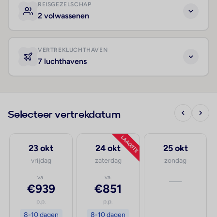
REISGEZELSCHAP
2 volwassenen
VERTREKLUCHTHAVEN
7 luchthavens
Selecteer vertrekdatum
LAAGSTE
23 okt
24 okt
25 okt
vrijdag
zaterdag
zondag
va.
va.
—
€939
€851
p.p.
p.p.
8-10 dagen
8-10 dagen