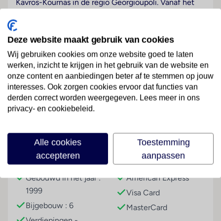
Kavros-Kournas in de regio Georgioupoli. Vanaf het
hotel is het centrum van het dorp gemakkelijk te
bereiken, op slechts 3,5 km afstand. De internationale
luchthaven Chania ligt op ongeveer 47 km afstand.
Deze website maakt gebruik van cookies
Wij gebruiken cookies om onze website goed te laten
Hotelfaciliteiten
werken, inzicht te krijgen in het gebruik van de website en
In een 2 verdiepingen tellend hoofdgebouw en 6
onze content en aanbiedingen beter af te stemmen op jouw
bijgebouwen staan de gasten 246 niet-rokerskamers
Lees meer
interesses. Ook zorgen cookies ervoor dat functies van
ter beschikking. Dit resort beschikt over een lift en
derden correct worden weergegeven. Lees meer in ons
een ontvangsthal met een receptie. Engels- en
privacy- en cookiebeleid.
Duitstalig personeel helpt bij het in- en uitchecken. In
het complex is Wi-Fi kosteloos verkrijgbaar. Het is
Faciliteiten
mogelijk om boodschappen te doen in een
Alle cookies
Toestemming
souvenirwinkel en in andere winkels. Op het terrein
accepteren
aanpassen
Gebouwinformatie
Betalingsmogelijkheden
van het verblijf bevinden zich een mooie tuin en een
fraaie speelplaats. Tot de overige voorzieningen van
Gebouwd in het jaar :
American Express
het resort behoren een krantenkiosk en een
1999
Visa Card
speelkamer. Wie met de auto komt, kan hem
Bijgebouw : 6
MasterCard
(kosteloos) op het parkeerterrein van het verblijf
Verdiepingen -