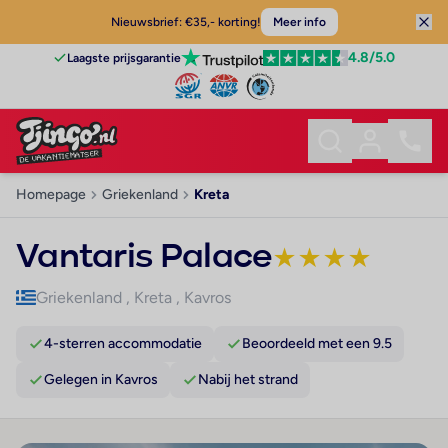
Nieuwsbrief: €35,- korting!
Meer info
4.8
/5.0
Laagste prijsgarantie
Homepage
Griekenland
Kreta
Vantaris Palace
★
★
★
★
Griekenland
,
Kreta
,
Kavros
4-sterren accommodatie
Beoordeeld met een 9.5
Gelegen in Kavros
Nabij het strand