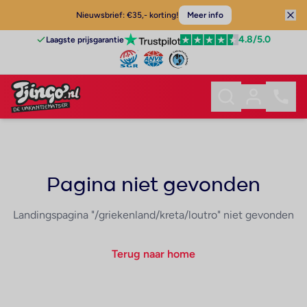
Nieuwsbrief: €35,- korting!
Meer info
4.8
/5.0
Laagste prijsgarantie
Pagina niet gevonden
Landingspagina "/griekenland/kreta/loutro" niet gevonden
Terug naar home