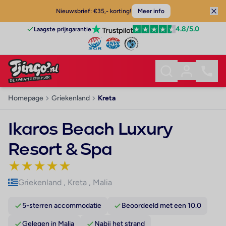
Nieuwsbrief: €35,- korting!
Meer info
4.8
/5.0
Laagste prijsgarantie
Homepage
Griekenland
Kreta
Ikaros Beach Luxury
Resort & Spa
★
★
★
★
★
Griekenland
,
Kreta
,
Malia
5-sterren accommodatie
Beoordeeld met een 10.0
Gelegen in Malia
Nabij het strand