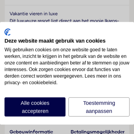
Vakantie vieren in luxe
Dit luxueuze resort ligt direct aan het mooie Ikaros-
zandstrand, beschikt over moderne, comfortabel
ingerichte kamers en er hangt een relaxte sfeer.
Deze website maakt gebruik van cookies
Vanuit het prestigeuze hotelcomplex heb je een
schitterend uitzicht over zee. Hier geniet je van een
Wij gebruiken cookies om onze website goed te laten
werken, inzicht te krijgen in het gebruik van de website en
vakantie in stijl.
onze content en aanbiedingen beter af te stemmen op jouw
Strand
interesses. Ook zorgen cookies ervoor dat functies van
privéstrand
derden correct worden weergegeven. Lees meer in ons
privacy- en cookiebeleid.
badhanddoeken (borg vereist), ligbedden en parasols
Lees meer
Wellness
Alle cookies
Toestemming
Tegen betaling
accepteren
aanpassen
Faciliteiten
Sport & Activiteiten
Tegen betaling
Gebouwinformatie
Betalingsmogelijkheden