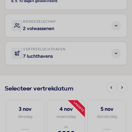
8, 9, 10 dagen geselecteerd.
REISGEZELSCHAP
2 volwassenen
VERTREKLUCHTHAVEN
7 luchthavens
Selecteer vertrekdatum
LAAGSTE
3 nov
4 nov
5 nov
dinsdag
woensdag
donderdag
—
va.
—