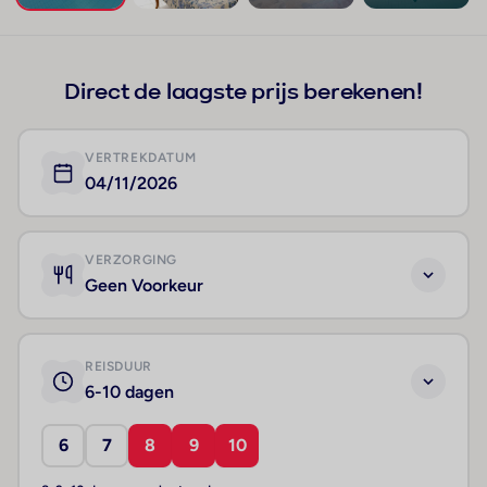
+353
Direct de laagste prijs berekenen!
VERTREKDATUM
04/11/2026
VERZORGING
Geen Voorkeur
REISDUUR
6-10 dagen
6
7
8
9
10