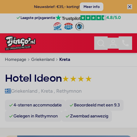
Nieuwsbrief: €35,- korting!
Meer info
4.8
/5.0
Laagste prijsgarantie
Homepage
Griekenland
Kreta
Hotel Ideon
★
★
★
★
Griekenland
,
Kreta
,
Rethymnon
4-sterren accommodatie
Beoordeeld met een 9.3
Gelegen in Rethymnon
Zwembad aanwezig