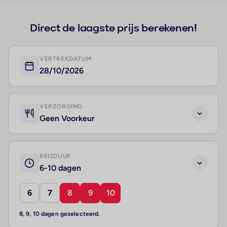
Direct de laagste prijs berekenen!
VERTREKDATUM
28/10/2026
VERZORGING
Geen Voorkeur
REISDUUR
6-10 dagen
6
7
8
9
10
8, 9, 10 dagen geselecteerd.