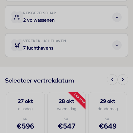
REISGEZELSCHAP
2 volwassenen
VERTREKLUCHTHAVEN
7 luchthavens
Selecteer vertrekdatum
LAAGSTE
27 okt
28 okt
29 okt
dinsdag
woensdag
donderdag
va.
va.
va.
€596
€547
€649