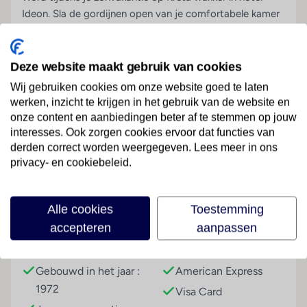
Ideon. Sla de gordijnen open van je comfortabele kamer
en voel de eerste warme zonnestralen. Tijd om eens te
relaxen. Kies uit een van de ligbedden. Heerlijk, de hele
dag loungen onder de palmbomen. Bestel ondertussen
Deze website maakt gebruik van cookies
een drankje bij de bar, want die verfrissing ga je zeker
Wij gebruiken cookies om onze website goed te laten
nodig hebben. Of koel af door een duik te nemen in het
werken, inzicht te krijgen in het gebruik van de website en
zwembad van Ideon. En vergeet je niet tijdens je
onze content en aanbiedingen beter af te stemmen op jouw
vakantie het historisch centrum van Rethymnon te
interesses. Ook zorgen cookies ervoor dat functies van
Lees meer
verkennen? Wandel door de wirwar van steegjes en
derden correct worden weergegeven. Lees meer in ons
struin langs de Griekse winkeltjes. En heb je de haven al
privacy- en cookiebeleid.
gezien? Ideaal om ’s avonds een hapje te eten in een van
de restaurants tussen de locals.
Faciliteiten
Alle cookies
Toestemming
Comfortabele kamers
accepteren
aanpassen
Perfecte ligging bij oude haven
Gebouwinformatie
Betalingsmogelijkheden
Rustig, maar toch overal dichtbij
Gebouwd in het jaar :
American Express
Zwemmen tussen de palmbomen
1972
Visa Card
Geniet op het terras