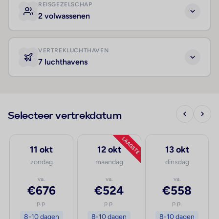
REISGEZELSCHAP
2 volwassenen
VERTREKLUCHTHAVEN
7 luchthavens
Selecteer vertrekdatum
LAAGSTE
11 okt
12 okt
13 okt
zondag
maandag
dinsdag
va.
va.
va.
€676
€524
€558
p.p.
p.p.
p.p.
8-10 dagen
8-10 dagen
8-10 dagen