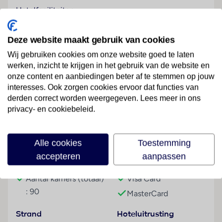
Hotelfaciliteiten
Het hotel beschikt over 90 kamers en over een lift.
Het vriendelijke personeel aan de receptie is graag bij
Deze website maakt gebruik van cookies
alle vragen behulpzaam. Een bagagedepot en een
Wij gebruiken cookies om onze website goed te laten
kluis behoren tot de faciliteiten van het hotel. In het
werken, inzicht te krijgen in het gebruik van de website en
verblijf is Wi-Fi verkrijgbaar. De tourdesk biedt
onze content en aanbiedingen beter af te stemmen op jouw
ondersteuning bij het boeken van excursies. Er zijn
Lees meer
interesses. Ook zorgen cookies ervoor dat functies van
winkels die tot rondneuzen en flaneren uitnodigen.
derden correct worden weergegeven. Lees meer in ons
Op het terrein van het hotel bevinden zich een mooie
privacy- en cookiebeleid.
tuin en een fraaie speelplaats. Tot de overige
voorzieningen van het hotel behoort een tv-ruimte.
Faciliteiten
Wie met de auto komt, kan hem (kosteloos) op het
Alle cookies
Toestemming
parkeerterrein van het verblijf parkeren. Onder de
accepteren
aanpassen
Gebouwinformatie
Betalingsmogelijkheden
beschikbare voorzieningen bevinden zich een 24-
uurs beveiligingsdienst, een oppasservice, een
Aantal kamers (totaal)
Visa Card
Kinderopvang, een autoverhuur, een medische dienst,
: 90
MasterCard
een transferservice, een wekdienst, een wasservice,
een muntwasserette en een hotelarts. Sportieve
Strand
Hoteluitrusting