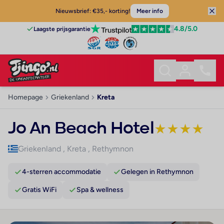
Nieuwsbrief: €35,- korting!
Meer info
4.8
/5.0
Laagste prijsgarantie
Homepage
Griekenland
Kreta
Jo An Beach Hotel
★
★
★
★
Griekenland
,
Kreta
,
Rethymnon
4-sterren accommodatie
Gelegen in Rethymnon
Gratis WiFi
Spa & wellness