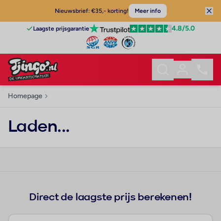
Nieuwsbrief: €35,- korting!
Meer info
4.8
/5.0
Laagste prijsgarantie
Homepage
Laden...
Direct de laagste prijs berekenen!