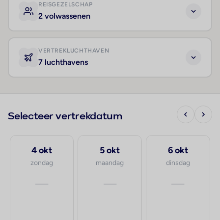
REISGEZELSCHAP
2 volwassenen
VERTREKLUCHTHAVEN
7 luchthavens
Selecteer vertrekdatum
4 okt
5 okt
6 okt
zondag
maandag
dinsdag
—
—
—