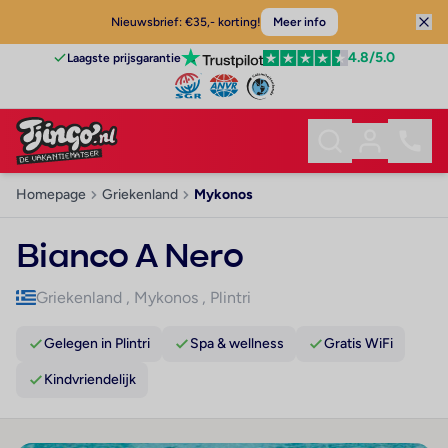
Nieuwsbrief: €35,- korting!
Meer info
4.8
/5.0
Laagste prijsgarantie
Homepage
Griekenland
Mykonos
Bianco A Nero
Griekenland
,
Mykonos
,
Plintri
Gelegen in Plintri
Spa & wellness
Gratis WiFi
Kindvriendelijk