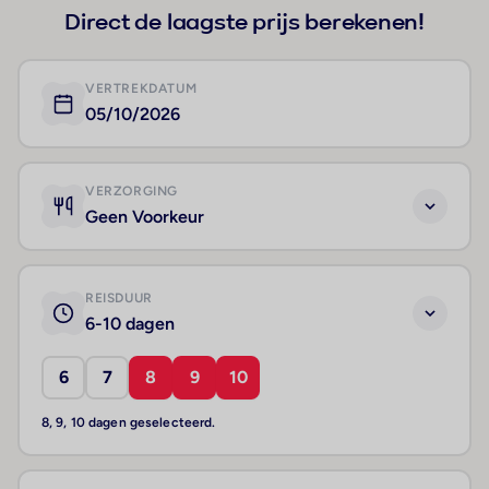
Direct de laagste prijs berekenen!
VERTREKDATUM
05/10/2026
VERZORGING
Geen Voorkeur
REISDUUR
6-10 dagen
6
7
8
9
10
8, 9, 10 dagen geselecteerd.