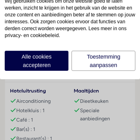
Wij gebruiken cookies om onze website goed te laten
alle vragen behulpzaam. Een bagagedepot en een
werken, inzicht te krijgen in het gebruik van de website en
kluis behoren tot de faciliteiten van het verblijf. Via
onze content en aanbiedingen beter af te stemmen op jouw
Wi-Fi hebben de gasten toegang tot het internet. De
interesses. Ook zorgen cookies ervoor dat functies van
tourdesk biedt ondersteuning bij het boeken van
derden correct worden weergegeven. Lees meer in ons
excursies. Buiten biedt een tuin extra ruimte voor
privacy- en cookiebeleid.
ontspanning en recreatie. Desgewenst beschikken de
Lees meer
reizigers over parkeerplaatsen kosteloos. Tot de
aangeboden faciliteiten behoren een 24-uurs
Alle cookies
Toestemming
beveiligingsdienst, een Kinderopvang, een
accepteren
aanpassen
autoverhuur, een medische dienst, kamerservice, een
Faciliteiten
wasservice, een muntwasserette en een eigen
shuttlebus.
Hoteluitrusting
Maaltijden
Kamers
Airconditioning
Dieetkeuken
De comfortabele inrichting van de kamers van het
Hotelkluis : 1
Speciale
hotel met enkele handige faciliteiten maken het
aanbiedingen
verblijf compleet. Wi-Fi (kosteloos) is ook bij de
Café : 1
basiZeezichtoorzieningen van de kamers inbegrepen.
Bar(s) : 1
Het hotel beschikt over gezinskamers en niet-
Restaurant(s) : 1