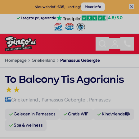
Nieuwsbrief: €35,- korting!
Meer info
4.8
/5.0
Laagste prijsgarantie
Homepage
Griekenland
Parnassus Gebergte
To Balcony Tis Agorianis
★
★
Griekenland
,
Parnassus Gebergte
,
Parnassos
Gelegen in Parnassos
Gratis WiFi
Kindvriendelijk
Spa & wellness