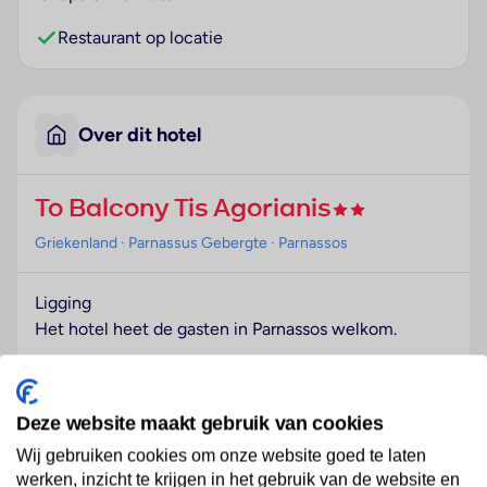
Restaurant op locatie
Over dit hotel
To Balcony Tis Agorianis
Griekenland
· Parnassus Gebergte
· Parnassos
Ligging
Het hotel heet de gasten in Parnassos welkom.
Hotelfaciliteiten
Het vriendelijke personeel aan de receptie is graag bij
Deze website maakt gebruik van cookies
alle vragen behulpzaam. Het interieur bevat een
bagagedepot. In het hotel is Wi-Fi verkrijgbaar. De
Wij gebruiken cookies om onze website goed te laten
tourdesk biedt ondersteuning bij het boeken van
werken, inzicht te krijgen in het gebruik van de website en