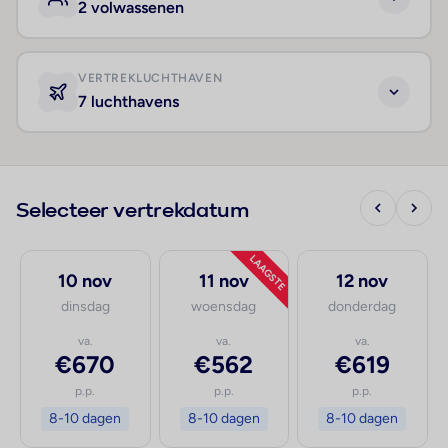
2 volwassenen
VERTREKLUCHTHAVEN
7 luchthavens
Selecteer vertrekdatum
LAAGSTE
10 nov
11 nov
12 nov
dinsdag
woensdag
donderdag
va.
va.
va.
€670
€562
€619
p.p.
p.p.
p.p.
8-10 dagen
8-10 dagen
8-10 dagen