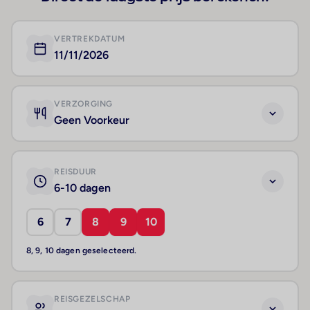
VERTREKDATUM
11/11/2026
VERZORGING
Geen Voorkeur
REISDUUR
6-10 dagen
6
7
8
9
10
8, 9, 10 dagen geselecteerd.
REISGEZELSCHAP