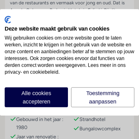
van de restaurants en vermaak voor jong en oud. Dat is
Amada Colossos - By Louis Hotels in Faliraki. Bij dit
compleet gerenoveerde hotel op Rhodos kom je niets te
kort. Wat dacht je bijvoorbeeld van de mooi aangelegde
Deze website maakt gebruik van cookies
zwembaden, waar je heerlijk kunt relaxen? Voor de
Wij gebruiken cookies om onze website goed te laten
ultieme rustzoeker, is er het Adults only gedeelte. De kids
werken, inzicht te krijgen in het gebruik van de website en
rennen meteen na het ontbijt naar het waterpark. En
onze content en aanbiedingen beter af te stemmen op jouw
misschien probeer je zelf ook wel één van de glijbanen
interesses. Ook zorgen cookies ervoor dat functies van
Lees meer
uit, het is tenslotte vakantie. Zin in nog meer beweging?
derden correct worden weergegeven. Lees meer in ons
Doe mee met één van de activiteiten van het
privacy- en cookiebeleid.
animatieteam of ga een uurtje tennissen. 's Avonds smul
je van de goedgevulde buffetten. Of kies een keer voor
Faciliteiten
Italiaans, Aziatisch of Grieks in één van de à-la-
Alle cookies
Toestemming
carterestaurants. Drinken jullie nog samen een cocktail in
accepteren
aanpassen
de bar, voordat jullie dat fijne frisse bed opzoeken?
Gebouwinformatie
Hoteltype
Proost op een heerlijk verblijf in Amada Colossos - By
Gebouwd in het jaar :
Strandhotel
Louis Hotels!
1980
Bungalowcomplex
Fijne kamers
Jaar van renovatie :