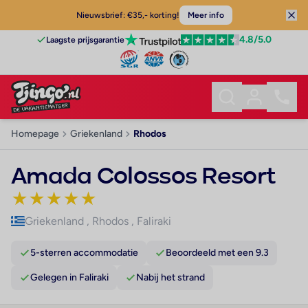
Nieuwsbrief: €35,- korting!
Meer info
4.8
/5.0
Laagste prijsgarantie
Homepage
Griekenland
Rhodos
Amada Colossos Resort
★
★
★
★
★
Griekenland
,
Rhodos
,
Faliraki
5-sterren accommodatie
Beoordeeld met een 9.3
Gelegen in Faliraki
Nabij het strand