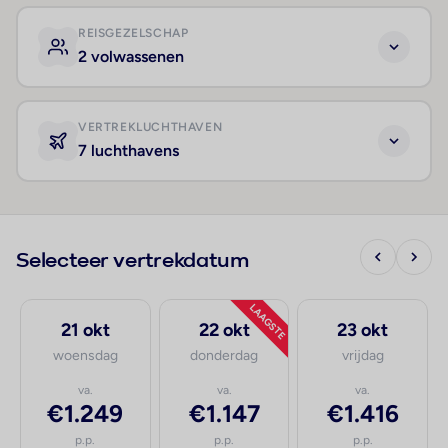
REISGEZELSCHAP
2 volwassenen
VERTREKLUCHTHAVEN
7 luchthavens
Selecteer vertrekdatum
LAAGSTE
21 okt
22 okt
23 okt
woensdag
donderdag
vrijdag
va.
va.
va.
€1.249
€1.147
€1.416
p.p.
p.p.
p.p.