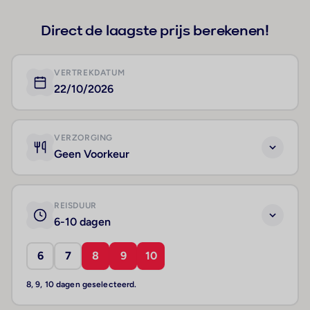
Direct de laagste prijs berekenen!
VERTREKDATUM
22/10/2026
VERZORGING
Geen Voorkeur
REISDUUR
6-10 dagen
6
7
8
9
10
8, 9, 10 dagen geselecteerd.