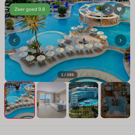
Zeer goed 9.8
1 / 286
+282