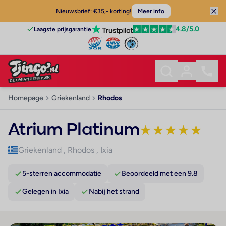
Nieuwsbrief: €35,- korting!
Meer info
4.8
/5.0
Laagste prijsgarantie
Homepage
Griekenland
Rhodos
Atrium Platinum
★
★
★
★
★
Griekenland
,
Rhodos
,
Ixia
5-sterren accommodatie
Beoordeeld met een 9.8
Gelegen in Ixia
Nabij het strand