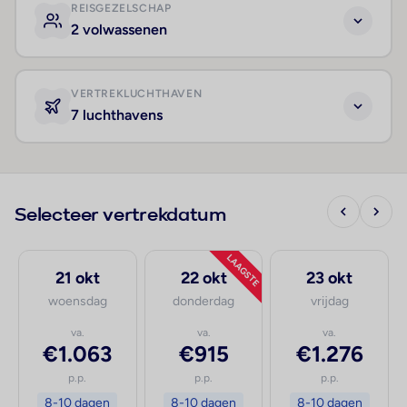
REISGEZELSCHAP
2 volwassenen
VERTREKLUCHTHAVEN
7 luchthavens
Selecteer vertrekdatum
LAAGSTE
21 okt
22 okt
23 okt
woensdag
donderdag
vrijdag
va.
va.
va.
€1.063
€915
€1.276
p.p.
p.p.
p.p.
8-10 dagen
8-10 dagen
8-10 dagen