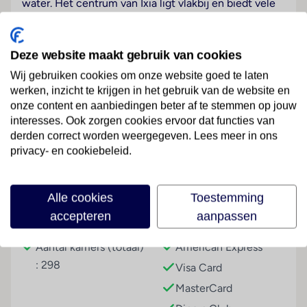
water. Het centrum van Ixia ligt vlakbij en biedt vele
restaurants en bars. De stad Rhodos ligt op slechts 4
km afstand en er rijdt regelmatig een lijnbus. De
internationale luchthaven Rhodos ligt op ongeveer 12
Deze website maakt gebruik van cookies
km afstand van het hotel.
Wij gebruiken cookies om onze website goed te laten
werken, inzicht te krijgen in het gebruik van de website en
Hotelfaciliteiten
onze content en aanbiedingen beter af te stemmen op jouw
In dit hotel met een lift en een receptie zijn 298 niet-
Lees meer
interesses. Ook zorgen cookies ervoor dat functies van
rokerskamers. De gasten van het verblijf ontvangen bij
derden correct worden weergegeven. Lees meer in ons
aankomst een welkomstdrankje. Wi-Fi is aanwezig.
privacy- en cookiebeleid.
Rolstoelvriendelijke faciliteiten zijn beschikbaar. Er
zijn winkels die tot rondneuzen en flaneren
Faciliteiten
uitnodigen. Buiten biedt een tuin extra ruimte voor
Alle cookies
Toestemming
ontspanning en recreatie. Tot de beschikbare
accepteren
aanpassen
Gebouwinformatie
Betalingsmogelijkheden
faciliteiten behoren op aanvraag een oppasservice
tegen betaling, een Kinderopvang, een 24-uurs
Aantal kamers (totaal)
American Express
kamerservice, een wasservice, een kapper en een
: 298
Visa Card
hotelarts.
MasterCard
Kamers