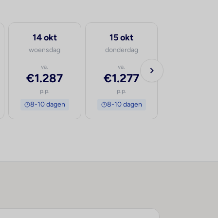
14 okt
15 okt
woensdag
donderdag
va.
va.
€1.287
€1.277
p.p.
p.p.
8-10 dagen
8-10 dagen