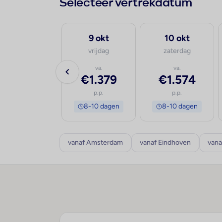
Selecteer vertrekdatum
30 sep
9 okt
10 okt
woensdag
vrijdag
zaterdag
va.
va.
va.
€1.359
€1.379
€1.574
p.p.
p.p.
p.p.
8-10 dagen
8-10 dagen
8-10 dagen
vanaf Amsterdam
vanaf Eindhoven
vana