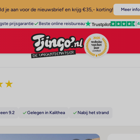
d je aan voor de nieuwsbrief en krijg €35,- korting!
Meer info
4
gste prijsgarantie
Beste online reisbureau
★
★
een 9.2
Gelegen in Kalithea
Nabij het strand