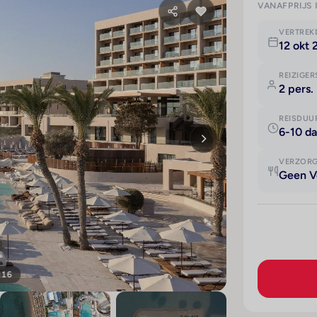
VANAFPRIJS 
VERTRE
12 okt
REIZIGER
2 pers.
REISDUU
6-10 d
VERZOR
Geen V
216