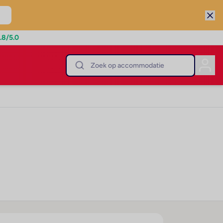
.8
/5.0