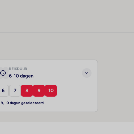
REISDUUR
6-10 dagen
6
7
8
9
10
, 9, 10 dagen geselecteerd.