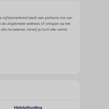
te vijfsterrenhotel biedt een perfecte mix van
n de uitgebreide wellness of ontspan op het
ets te beleven, terwijl je toch alle ruimte
en en families. Het hotel bestaat uit een
 Rhodos.
Hoteluitrusting