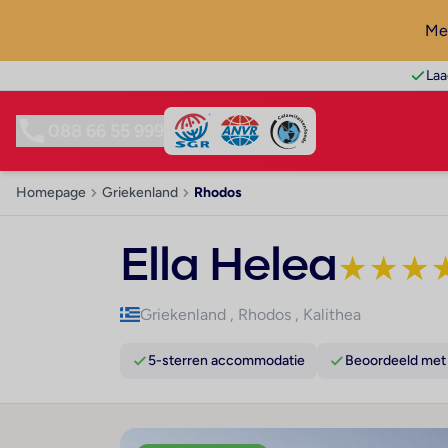
Mel
Laa
088 66 55 999
Homepage
Griekenland
Rhodos
Ella Helea
★
★
★
Griekenland
,
Rhodos
,
Kalithea
5-sterren accommodatie
Beoordeeld met 