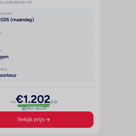
IS GEBASEERD OP
KDATUM
 2026 (maandag)
S
R
agen
GING
oorkeur
€1.202
p.p.
v.a.
incl. vlucht
Bekijk prijs