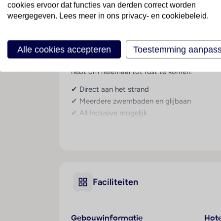
cookies ervoor dat functies van derden correct worden
weergegeven. Lees meer in ons privacy- en cookiebeleid.
Luxe strandvakantie
Bij Ella Helea beleef je een zorgeloze all inc
ontspanning, luxe en entertainment voor het 
Alle cookies accepteren
Toestemming aanpas
strand met uitzicht op de Egeïsche Zee. Met ee
hebt om helemaal tot rust te komen.
✔ Direct aan het strand
✔ Meerdere zwembaden en glijbaan
✔ All Inclusive mogelijk
✔ Wellness- en fitnessfaciliteiten
✔ Rhodos-Stad op ca. 6 km afstand
Algemeen
Ella Helea is een modern vijfsterrenhotel met 
Faciliteiten
hoofdgebouw en bijgebouwen en biedt een co
Ligging & omgeving
Gebouwinformatie
Hote