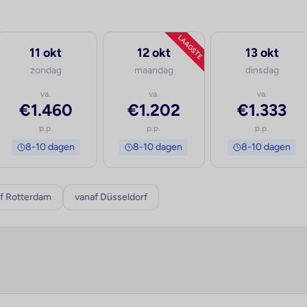
LAAGSTE
11 okt
12 okt
13 okt
zondag
maandag
dinsdag
va.
va.
va.
€1.460
€1.202
€1.333
p.p.
p.p.
p.p.
8-10 dagen
8-10 dagen
8-10 dagen
f Rotterdam
vanaf Düsseldorf