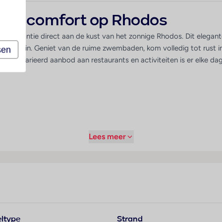
 vol comfort op Rhodos
lusive vakantie direct aan de kust van het zonnige Rhodos. Dit elegan
hele gezin. Geniet van de ruime zwembaden, kom volledig tot rust i
sen
n gevarieerd aanbod aan restaurants en activiteiten is er elke dag i
Lees meer
comfortabele kamers en uitgebreide faciliteiten voor stellen, gezinn
mbinatie van ontspanning, entertainment en luxe aan de kust van
ltype
Strand