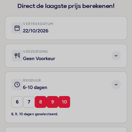
Direct de laagste prijs berekenen!
VERTREKDATUM
22/10/2026
VERZORGING
Geen Voorkeur
REISDUUR
6-10 dagen
6
7
8
9
10
8, 9, 10 dagen geselecteerd.