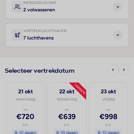
REISGEZELSCHAP
2 volwassenen
VERTREKLUCHTHAVEN
7 luchthavens
Selecteer vertrekdatum
LAAGSTE
21 okt
22 okt
23 okt
woensdag
donderdag
vrijdag
va.
va.
va.
€720
€639
€998
p.p.
p.p.
p.p.
8-10 dagen
8-10 dagen
8-10 dagen