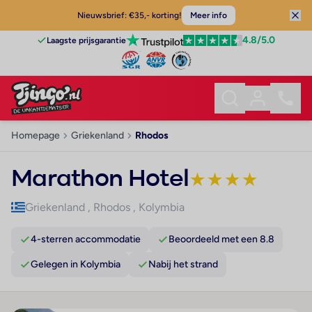
Nieuwsbrief: €35,- korting!
Meer info
4.8
/5.0
Laagste prijsgarantie
Homepage
Griekenland
Rhodos
Marathon Hotel
★
★
★
★
Griekenland
,
Rhodos
,
Kolymbia
4-sterren accommodatie
Beoordeeld met een 8.8
Gelegen in Kolymbia
Nabij het strand