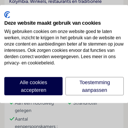
Kolymbia. Winkels, restaurants en traditionele
vistaveernes bevinden zich in de directe nabijheid
van het hotel en in het vlakbij gelegen
winkelcentrum. Lindos ligt op ongeveer 20 km
Deze website maakt gebruik van cookies
afstand.
Wij gebruiken cookies om onze website goed te laten
werken, inzicht te krijgen in het gebruik van de website en
Hotelfaciliteiten
onze content en aanbiedingen beter af te stemmen op jouw
De gasten beleven een ontspannen verblijf in de 16
Lees meer
interesses. Ook zorgen cookies ervoor dat functies van
eenpersoons- en de 79 tweepersoonskamers. De
derden correct worden weergegeven. Lees meer in ons
receptie is 24 uur per dag geopend. Verschillende
privacy- en cookiebeleid.
faciliteiten en diensten – zoals een bagagedepot, een
kluis, een wisselkantoor, een geldautomaat, een tv-
Faciliteiten
ruimte, een speelkamer, een medische dienst en een
Alle cookies
Toestemming
rookmelder – behoren tot de aangeboden
accepteren
aanpassen
Gebouwinformatie
Hoteltype
voorzieningen. In de openbare ruimtes (tegen
toeslag) is Wi-Fi verkrijgbaar. Er zijn ook winkels. Op
Aan een hoofdweg
Strandhotel
het terrein van het resort bevinden zich een mooie
gelegen
tuin en een fraaie speelplaats. Om te parkeren
Aantal
hebben de gasten de beschikking over een garage
eenpersoonskamers :